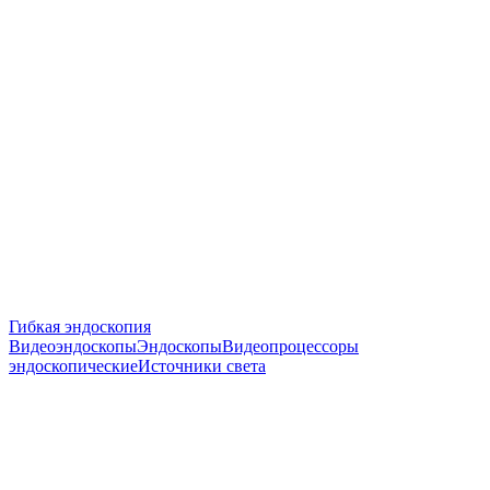
Гибкая эндоскопия
Видеоэндоскопы
Эндоскопы
Видеопроцессоры
эндоскопические
Источники света