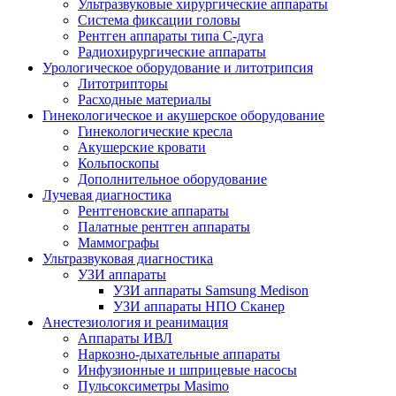
Ультразвуковые хирургические аппараты
Система фиксации головы
Рентген аппараты типа С-дуга
Радиохирургические аппараты
Урологическое оборудование и литотрипсия
Литотрипторы
Расходные материалы
Гинекологическое и акушерское оборудование
Гинекологические кресла
Акушерские кровати
Кольпоскопы
Дополнительное оборудование
Лучевая диагностика
Рентгеновские аппараты
Палатные рентген аппараты
Маммографы
Ультразвуковая диагностика
УЗИ аппараты
УЗИ аппараты Samsung Medison
УЗИ аппараты НПО Сканер
Анестезиология и реанимация
Аппараты ИВЛ
Наркозно-дыхательные аппараты
Инфузионные и шприцевые насосы
Пульсоксиметры Masimo