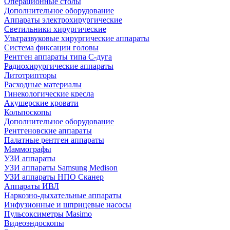
Операционные столы
Дополнительное оборудование
Аппараты электрохирургические
Светильники хирургические
Ультразвуковые хирургические аппараты
Система фиксации головы
Рентген аппараты типа С-дуга
Радиохирургические аппараты
Литотрипторы
Расходные материалы
Гинекологические кресла
Акушерские кровати
Кольпоскопы
Дополнительное оборудование
Рентгеновские аппараты
Палатные рентген аппараты
Маммографы
УЗИ аппараты
УЗИ аппараты Samsung Medison
УЗИ аппараты НПО Сканер
Аппараты ИВЛ
Наркозно-дыхательные аппараты
Инфузионные и шприцевые насосы
Пульсоксиметры Masimo
Видеоэндоскопы