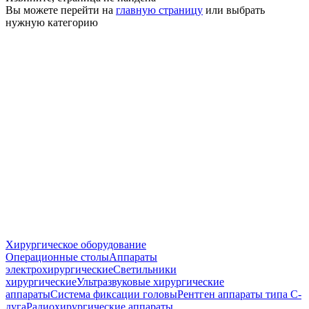
Вы можете перейти на
главную страницу
или выбрать
нужную категорию
Хирургическое оборудование
Операционные столы
Аппараты
электрохирургические
Светильники
хирургические
Ультразвуковые хирургические
аппараты
Система фиксации головы
Рентген аппараты типа С-
дуга
Радиохирургические аппараты