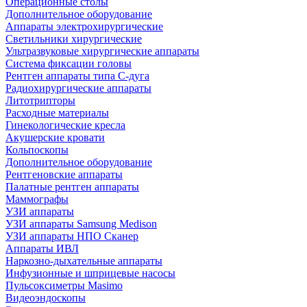
Операционные столы
Дополнительное оборудование
Аппараты электрохирургические
Светильники хирургические
Ультразвуковые хирургические аппараты
Система фиксации головы
Рентген аппараты типа С-дуга
Радиохирургические аппараты
Литотрипторы
Расходные материалы
Гинекологические кресла
Акушерские кровати
Кольпоскопы
Дополнительное оборудование
Рентгеновские аппараты
Палатные рентген аппараты
Маммографы
УЗИ аппараты
УЗИ аппараты Samsung Medison
УЗИ аппараты НПО Сканер
Аппараты ИВЛ
Наркозно-дыхательные аппараты
Инфузионные и шприцевые насосы
Пульсоксиметры Masimo
Видеоэндоскопы