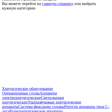
Вы можете перейти на
главную страницу
или выбрать
нужную категорию
Хирургическое оборудование
Операционные столы
Аппараты
электрохирургические
Светильники
хирургические
Ультразвуковые хирургические
аппараты
Система фиксации головы
Рентген аппараты типа С-
дуга
Радиохирургические аппараты