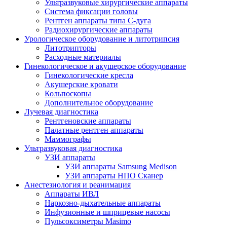
Ультразвуковые хирургические аппараты
Система фиксации головы
Рентген аппараты типа С-дуга
Радиохирургические аппараты
Урологическое оборудование и литотрипсия
Литотрипторы
Расходные материалы
Гинекологическое и акушерское оборудование
Гинекологические кресла
Акушерские кровати
Кольпоскопы
Дополнительное оборудование
Лучевая диагностика
Рентгеновские аппараты
Палатные рентген аппараты
Маммографы
Ультразвуковая диагностика
УЗИ аппараты
УЗИ аппараты Samsung Medison
УЗИ аппараты НПО Сканер
Анестезиология и реанимация
Аппараты ИВЛ
Наркозно-дыхательные аппараты
Инфузионные и шприцевые насосы
Пульсоксиметры Masimo