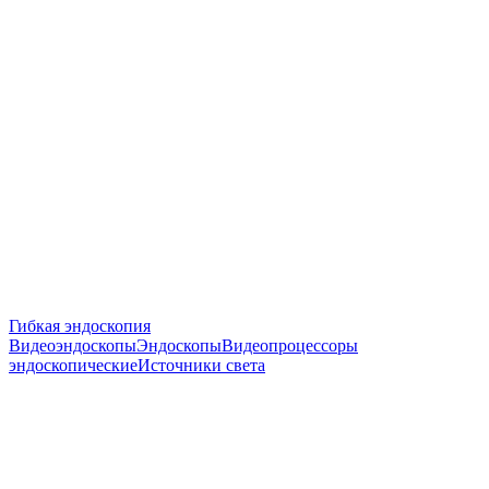
Гибкая эндоскопия
Видеоэндоскопы
Эндоскопы
Видеопроцессоры
эндоскопические
Источники света