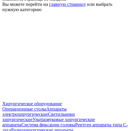
Вы можете перейти на
главную страницу
или выбрать
нужную категорию
Хирургическое оборудование
Операционные столы
Аппараты
электрохирургические
Светильники
хирургические
Ультразвуковые хирургические
аппараты
Система фиксации головы
Рентген аппараты типа С-
дуга
Радиохирургические аппараты