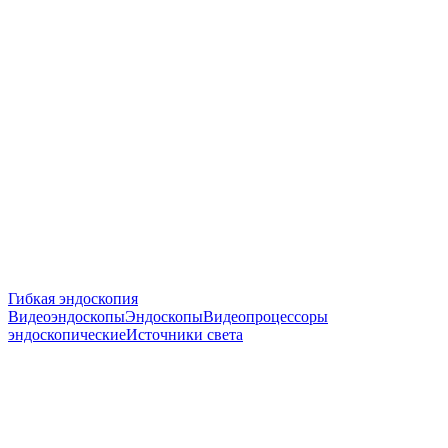
Гибкая эндоскопия
Видеоэндоскопы
Эндоскопы
Видеопроцессоры
эндоскопические
Источники света