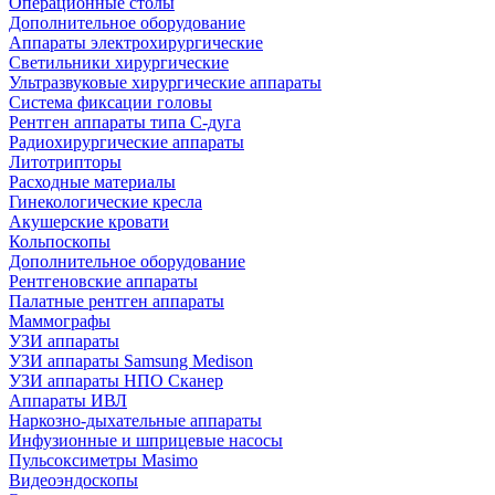
Операционные столы
Дополнительное оборудование
Аппараты электрохирургические
Светильники хирургические
Ультразвуковые хирургические аппараты
Система фиксации головы
Рентген аппараты типа С-дуга
Радиохирургические аппараты
Литотрипторы
Расходные материалы
Гинекологические кресла
Акушерские кровати
Кольпоскопы
Дополнительное оборудование
Рентгеновские аппараты
Палатные рентген аппараты
Маммографы
УЗИ аппараты
УЗИ аппараты Samsung Medison
УЗИ аппараты НПО Сканер
Аппараты ИВЛ
Наркозно-дыхательные аппараты
Инфузионные и шприцевые насосы
Пульсоксиметры Masimo
Видеоэндоскопы