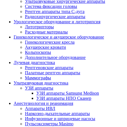
Ультразвуковые хирургические аппараты
Система фиксации головы
Рентген аппараты типа С-дуга
Радиохирургические аппараты
Урологическое оборудование и литотрипсия
Литотрипторы
Расходные материалы
Гинекологическое и акушерское оборудование
Гинекологические кресла
Акушерские кровати
Кольпоскопы
Дополнительное оборудование
Лучевая диагностика
Рентгеновские аппараты
Палатные рентген аппараты
Маммографы
Ультразвуковая диагностика
УЗИ аппараты
УЗИ аппараты Samsung Medison
УЗИ аппараты НПО Сканер
Анестезиология и реанимация
Аппараты ИВЛ
Наркозно-дыхательные аппараты
Инфузионные и шприцевые насосы
Пульсоксиметры Masimo