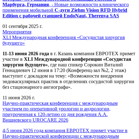
Марбурга, Германия
, - Новые возможности клинического
применения мобильной
С-дуги Ziehm Vision RFD Hybrid
Edition
с рабочей станцией
EndoNaut, Therenva SAS
01 сентября 2025 г.
Мероприятия
XLI Международная конференция «Сосудистая хирургия
будущего»
11-13 июня 2026 года
в г. Казань компания ЕВРОТЕХ примет
участие в
XLI Международной конференции «Сосудистая
хирургия будущего»
, где наш спикер Сорокин Виталий
Геннадиевич 12 июня в 17:20 (Конференц-зал №2, 2 этаж)
выступит с докладом на тему: «Возможности внедрения
эндоваскулярных практик в отделениях сосудистой хирургии
без стационарного ангиографа».
11 июня 2026 г.
Научно-практическая конференция с международным
участием по оперативной урологии и андрологии,
приуроченная к 120-летию со дня рождения А.А.
Вишневского UROCARE 2026
4-5 июня 2026 года компания ЕВРОТЕХ примет участие в
Научно-практической конференции с международным