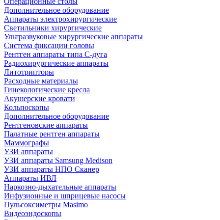
Операционные столы
Дополнительное оборудование
Аппараты электрохирургические
Светильники хирургические
Ультразвуковые хирургические аппараты
Система фиксации головы
Рентген аппараты типа С-дуга
Радиохирургические аппараты
Литотрипторы
Расходные материалы
Гинекологические кресла
Акушерские кровати
Кольпоскопы
Дополнительное оборудование
Рентгеновские аппараты
Палатные рентген аппараты
Маммографы
УЗИ аппараты
УЗИ аппараты Samsung Medison
УЗИ аппараты НПО Сканер
Аппараты ИВЛ
Наркозно-дыхательные аппараты
Инфузионные и шприцевые насосы
Пульсоксиметры Masimo
Видеоэндоскопы