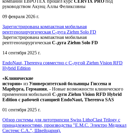
компании ЕВРОТЕХ
прошел
курс
CERVIX PRO
под
руководством Акунц Аллы Феликсовны
09 февраля 2026 г.
Зарегистрирована компактная мобильная
рентгенохирургическая С-дуга Ziehm Solo FD
Зарегистрирована компактная мобильная
рентгенохирургическая
С-дуга Ziehm Solo FD
14 сентября 2025 г.
EndoNaut, Therenva совместно с С-дугой Ziehm Vision RFD
Hybrid Edition
«Клинические
истории»
из
Университетск
ой
больниц
ы
Гиссена и
Марбурга, Германия
, - Новые возможности клинического
применения мобильной
С-дуги Ziehm Vision RFD Hybrid
Edition
с рабочей станцией
EndoNaut, Therenva SAS
01 сентября 2025 г.
Обзор системы для литотрипсии Swiss LithoClast Trilogy с
принадлежностями, производства "Е.М.С. Электро Медикал
Системс С.А.", Швейцария).