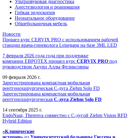
Ультразвуковая диагностика
Анестезиология и реанимация
Гибкая эндоскопия
Неонатальное оборудование
Общебольничная мебель
Новости
Прошел курс CERVIX PRO с использованием рабочей
станции врача-гинеколога Leisegang на базе 3ML LED
7 февраля 2026 года года при поддержке
компании ЕВРОТЕХ
прошел
курс
CERVIX PRO
под
руководством Акунц Аллы Феликсовны
09 февраля 2026 г.
Зарегистрирована компактная мобильная
рентгенохирургическая С-дуга Ziehm Solo FD
Зарегистрирована компактная мобильная
рентгенохирургическая
С-дуга Ziehm Solo FD
14 сентября 2025 г.
EndoNaut, Therenva совместно с С-дугой Ziehm Vision RFD
Hybrid Edition
«Клинические
истории»
из
Университетск
ой
больниц
ы
Гиссена и