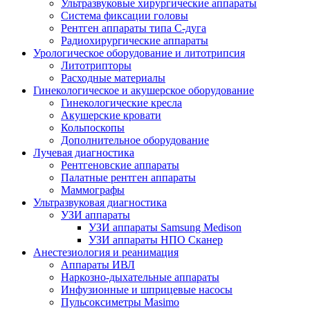
Ультразвуковые хирургические аппараты
Система фиксации головы
Рентген аппараты типа С-дуга
Радиохирургические аппараты
Урологическое оборудование и литотрипсия
Литотрипторы
Расходные материалы
Гинекологическое и акушерское оборудование
Гинекологические кресла
Акушерские кровати
Кольпоскопы
Дополнительное оборудование
Лучевая диагностика
Рентгеновские аппараты
Палатные рентген аппараты
Маммографы
Ультразвуковая диагностика
УЗИ аппараты
УЗИ аппараты Samsung Medison
УЗИ аппараты НПО Сканер
Анестезиология и реанимация
Аппараты ИВЛ
Наркозно-дыхательные аппараты
Инфузионные и шприцевые насосы
Пульсоксиметры Masimo