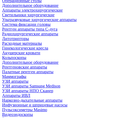
Операционные столы
Дополнительное оборудование
Аппараты электрохирургические
Светильники хирургические
Ультразвуковые хирургические аппараты
Система фиксации головы
Рентген аппараты типа С-дуга
Радиохирургические аппараты
Литотрипторы
Расходные материалы
Гинекологические кресла
Акушерские кровати
Кольпоскопы
Дополнительное оборудование
Рентгеновские аппараты
Палатные рентген аппараты
Маммографы
УЗИ аппараты
УЗИ аппараты Samsung Medison
УЗИ аппараты НПО Сканер
Аппараты ИВЛ
Наркозно-дыхательные аппараты
Инфузионные и шприцевые насосы
Пульсоксиметры Masimo
Видеоэндоскопы