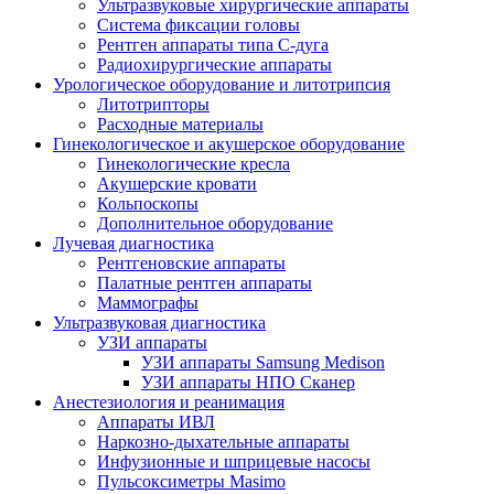
Ультразвуковые хирургические аппараты
Система фиксации головы
Рентген аппараты типа С-дуга
Радиохирургические аппараты
Урологическое оборудование и литотрипсия
Литотрипторы
Расходные материалы
Гинекологическое и акушерское оборудование
Гинекологические кресла
Акушерские кровати
Кольпоскопы
Дополнительное оборудование
Лучевая диагностика
Рентгеновские аппараты
Палатные рентген аппараты
Маммографы
Ультразвуковая диагностика
УЗИ аппараты
УЗИ аппараты Samsung Medison
УЗИ аппараты НПО Сканер
Анестезиология и реанимация
Аппараты ИВЛ
Наркозно-дыхательные аппараты
Инфузионные и шприцевые насосы
Пульсоксиметры Masimo