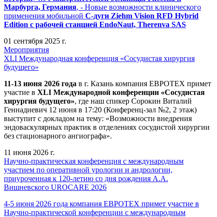
Марбурга, Германия
, - Новые возможности клинического
применения мобильной
С-дуги Ziehm Vision RFD Hybrid
Edition
с рабочей станцией
EndoNaut, Therenva SAS
01 сентября 2025 г.
Мероприятия
XLI Международная конференция «Сосудистая хирургия
будущего»
11-13 июня 2026 года
в г. Казань компания ЕВРОТЕХ примет
участие в
XLI Международной конференции «Сосудистая
хирургия будущего»
, где наш спикер Сорокин Виталий
Геннадиевич 12 июня в 17:20 (Конференц-зал №2, 2 этаж)
выступит с докладом на тему: «Возможности внедрения
эндоваскулярных практик в отделениях сосудистой хирургии
без стационарного ангиографа».
11 июня 2026 г.
Научно-практическая конференция с международным
участием по оперативной урологии и андрологии,
приуроченная к 120-летию со дня рождения А.А.
Вишневского UROCARE 2026
4-5 июня 2026 года компания ЕВРОТЕХ примет участие в
Научно-практической конференции с международным