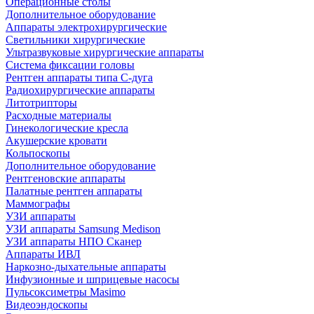
Операционные столы
Дополнительное оборудование
Аппараты электрохирургические
Светильники хирургические
Ультразвуковые хирургические аппараты
Система фиксации головы
Рентген аппараты типа С-дуга
Радиохирургические аппараты
Литотрипторы
Расходные материалы
Гинекологические кресла
Акушерские кровати
Кольпоскопы
Дополнительное оборудование
Рентгеновские аппараты
Палатные рентген аппараты
Маммографы
УЗИ аппараты
УЗИ аппараты Samsung Medison
УЗИ аппараты НПО Сканер
Аппараты ИВЛ
Наркозно-дыхательные аппараты
Инфузионные и шприцевые насосы
Пульсоксиметры Masimo
Видеоэндоскопы