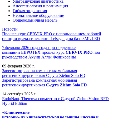
Ультразвуковая диагностика
Анестезиология и реанимация
Гибкая эндоскопия
Неонатальное оборудование
Общебольничная мебель
Новости
Прошел курс CERVIX PRO с использованием рабочей
станции врача-гинеколога Leisegang на базе 3ML LED
7 февраля 2026 года года при поддержке
компании ЕВРОТЕХ
прошел
курс
CERVIX PRO
под
руководством Акунц Аллы Феликсовны
09 февраля 2026 г.
Зарегистрирована компактная мобильная
рентгенохирургическая С-дуга Ziehm Solo FD
Зарегистрирована компактная мобильная
рентгенохирургическая
С-дуга Ziehm Solo FD
14 сентября 2025 г.
EndoNaut, Therenva совместно с С-дугой Ziehm Vision RFD
Hybrid Edition
«Клинические
истории»
из
Университетск
ой
больниц
ы
Гиссена и