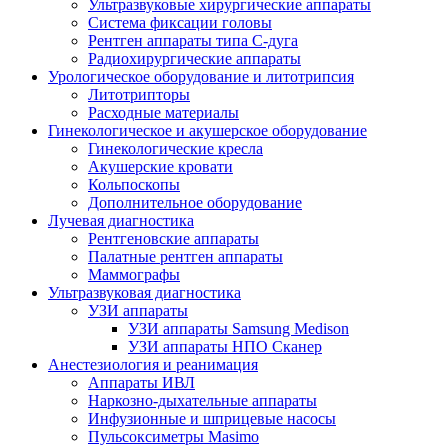
Ультразвуковые хирургические аппараты
Система фиксации головы
Рентген аппараты типа С-дуга
Радиохирургические аппараты
Урологическое оборудование и литотрипсия
Литотрипторы
Расходные материалы
Гинекологическое и акушерское оборудование
Гинекологические кресла
Акушерские кровати
Кольпоскопы
Дополнительное оборудование
Лучевая диагностика
Рентгеновские аппараты
Палатные рентген аппараты
Маммографы
Ультразвуковая диагностика
УЗИ аппараты
УЗИ аппараты Samsung Medison
УЗИ аппараты НПО Сканер
Анестезиология и реанимация
Аппараты ИВЛ
Наркозно-дыхательные аппараты
Инфузионные и шприцевые насосы
Пульсоксиметры Masimo