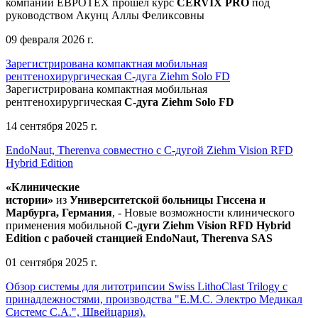
компании ЕВРОТЕХ
прошел
курс
CERVIX PRO
под
руководством Акунц Аллы Феликсовны
09 февраля 2026 г.
Зарегистрирована компактная мобильная
рентгенохирургическая С-дуга Ziehm Solo FD
Зарегистрирована компактная мобильная
рентгенохирургическая
С-дуга Ziehm Solo FD
14 сентября 2025 г.
EndoNaut, Therenva совместно с С-дугой Ziehm Vision RFD
Hybrid Edition
«Клинические
истории»
из
Университетск
ой
больниц
ы
Гиссена и
Марбурга, Германия
, - Новые возможности клинического
применения мобильной
С-дуги Ziehm Vision RFD Hybrid
Edition
с рабочей станцией
EndoNaut, Therenva SAS
01 сентября 2025 г.
Обзор системы для литотрипсии Swiss LithoClast Trilogy с
принадлежностями, производства "Е.М.С. Электро Медикал
Системс С.А.", Швейцария).