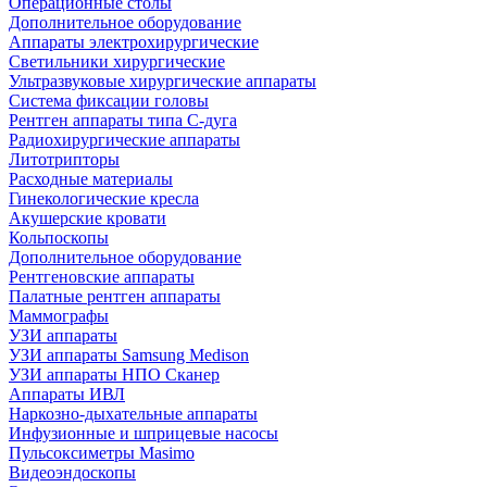
Операционные столы
Дополнительное оборудование
Аппараты электрохирургические
Светильники хирургические
Ультразвуковые хирургические аппараты
Система фиксации головы
Рентген аппараты типа С-дуга
Радиохирургические аппараты
Литотрипторы
Расходные материалы
Гинекологические кресла
Акушерские кровати
Кольпоскопы
Дополнительное оборудование
Рентгеновские аппараты
Палатные рентген аппараты
Маммографы
УЗИ аппараты
УЗИ аппараты Samsung Medison
УЗИ аппараты НПО Сканер
Аппараты ИВЛ
Наркозно-дыхательные аппараты
Инфузионные и шприцевые насосы
Пульсоксиметры Masimo
Видеоэндоскопы