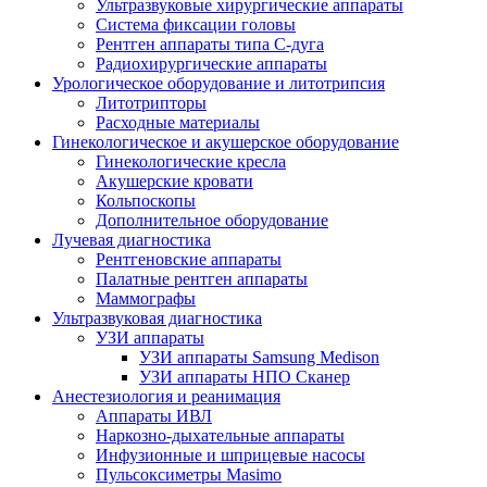
Ультразвуковые хирургические аппараты
Система фиксации головы
Рентген аппараты типа С-дуга
Радиохирургические аппараты
Урологическое оборудование и литотрипсия
Литотрипторы
Расходные материалы
Гинекологическое и акушерское оборудование
Гинекологические кресла
Акушерские кровати
Кольпоскопы
Дополнительное оборудование
Лучевая диагностика
Рентгеновские аппараты
Палатные рентген аппараты
Маммографы
Ультразвуковая диагностика
УЗИ аппараты
УЗИ аппараты Samsung Medison
УЗИ аппараты НПО Сканер
Анестезиология и реанимация
Аппараты ИВЛ
Наркозно-дыхательные аппараты
Инфузионные и шприцевые насосы
Пульсоксиметры Masimo