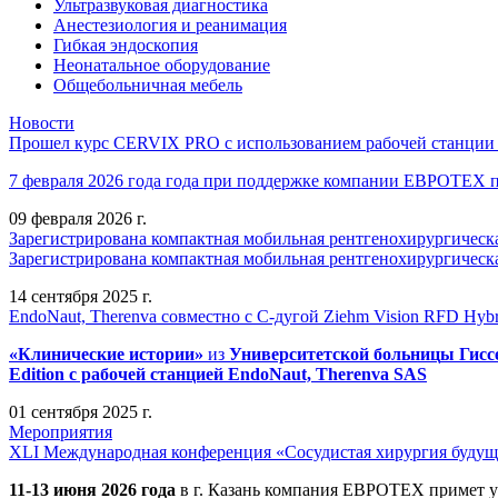
Ультразвуковая диагностика
Анестезиология и реанимация
Гибкая эндоскопия
Неонатальное оборудование
Общебольничная мебель
Новости
Прошел курс CERVIX PRO с использованием рабочей станции в
7 февраля 2026 года года при поддержке компании ЕВРОТЕХ
09 февраля 2026 г.
Зарегистрирована компактная мобильная рентгенохирургическа
Зарегистрирована компактная мобильная рентгенохирургическ
14 сентября 2025 г.
EndoNaut, Therenva совместно с С-дугой Ziehm Vision RFD Hybri
«Клинические истории»
из
Университетск
ой
больниц
ы
Гисс
Edition
с рабочей станцией
EndoNaut, Therenva SAS
01 сентября 2025 г.
Мероприятия
XLI Международная конференция «Сосудистая хирургия будущ
11-13 июня 2026 года
в г. Казань компания ЕВРОТЕХ примет у