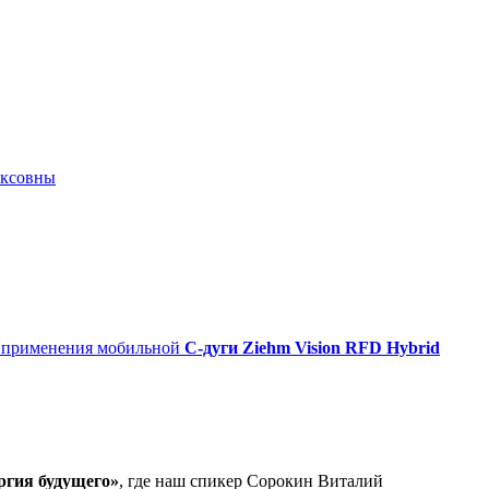
иксовны
о применения мобильной
С-дуги Ziehm Vision RFD Hybrid
ргия будущего»
, где наш спикер Сорокин Виталий