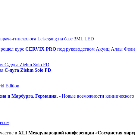
рача-гинеколога Leisegang на базе 3ML LED
прошел
курс
CERVIX PRO
под руководством Акунц Аллы Фел
я С-дуга Ziehm Solo FD
ая
С-дуга Ziehm Solo FD
d Edition
ена и Марбурга, Германия
, - Новые возможности клиническог
его»
частие в
XLI Международной конференции «Сосудистая хиру