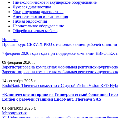
Гинекологическое и акушерское оборудование
Лучевая диагностика
Ультразвуковая диагностика
Анестезиология и реанимация
Гибкая эндоскопия
Неонатальное оборудование
Общебольничная мебель
Новости
Прошел курс CERVIX PRO с использованием рабочей станции в
7 февраля 2026 года года при поддержке компании ЕВРОТЕХ
09 февраля 2026 г.
Зарегистрирована компактная мобильная рентгенохирургическа
Зарегистрирована компактная мобильная рентгенохирургическ
14 сентября 2025 г.
EndoNaut, Therenva совместно с С-дугой Ziehm Vision RFD Hybri
«Клинические истории»
из
Университетск
ой
больниц
ы
Гисс
Edition
с рабочей станцией
EndoNaut, Therenva SAS
01 сентября 2025 г.
Мероприятия
XLI Международная конференция «Сосудистая хирургия будущ