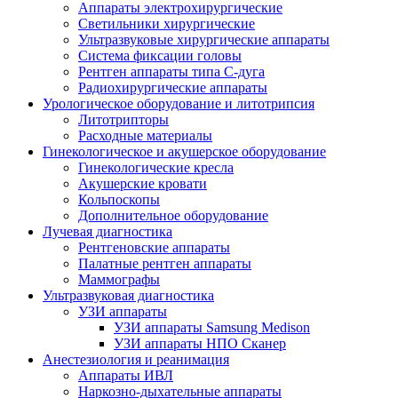
Аппараты электрохирургические
Светильники хирургические
Ультразвуковые хирургические аппараты
Система фиксации головы
Рентген аппараты типа С-дуга
Радиохирургические аппараты
Урологическое оборудование и литотрипсия
Литотрипторы
Расходные материалы
Гинекологическое и акушерское оборудование
Гинекологические кресла
Акушерские кровати
Кольпоскопы
Дополнительное оборудование
Лучевая диагностика
Рентгеновские аппараты
Палатные рентген аппараты
Маммографы
Ультразвуковая диагностика
УЗИ аппараты
УЗИ аппараты Samsung Medison
УЗИ аппараты НПО Сканер
Анестезиология и реанимация
Аппараты ИВЛ
Наркозно-дыхательные аппараты