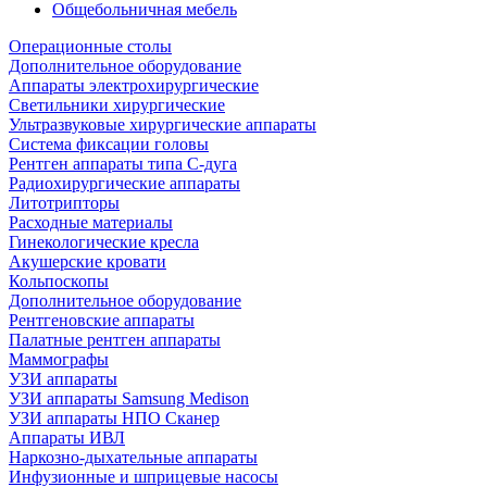
Общебольничная мебель
Операционные столы
Дополнительное оборудование
Аппараты электрохирургические
Светильники хирургические
Ультразвуковые хирургические аппараты
Система фиксации головы
Рентген аппараты типа С-дуга
Радиохирургические аппараты
Литотрипторы
Расходные материалы
Гинекологические кресла
Акушерские кровати
Кольпоскопы
Дополнительное оборудование
Рентгеновские аппараты
Палатные рентген аппараты
Маммографы
УЗИ аппараты
УЗИ аппараты Samsung Medison
УЗИ аппараты НПО Сканер
Аппараты ИВЛ
Наркозно-дыхательные аппараты
Инфузионные и шприцевые насосы