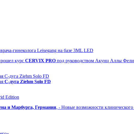
рача-гинеколога Leisegang на базе 3ML LED
прошел
курс
CERVIX PRO
под руководством Акунц Аллы Фел
я С-дуга Ziehm Solo FD
ая
С-дуга Ziehm Solo FD
d Edition
ена и Марбурга, Германия
, - Новые возможности клиническог
его»