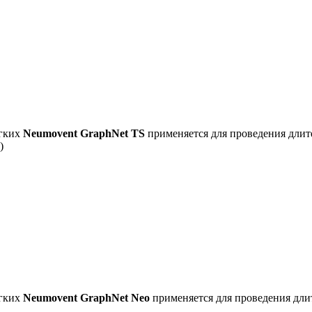
егких
Neumovent GraphNet TS
применяется для проведения длит
)
егких
Neumovent GraphNet Neo
применяется для проведения дли