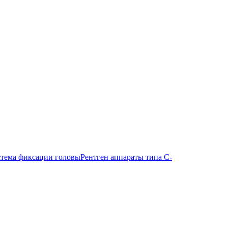
тема фиксации головы
Рентген аппараты типа С-