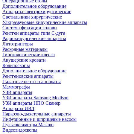
Операционные столы
Дополнительное оборудование
Аппараты электрохирургические
Светильники хирургические
Ультразвуковые хирургические аппараты
Система фиксации головы
Рентген аппараты типа С-дуга
Радиохирургические аппараты
Литотрипторы
Расходные материалы
Гинекологические кресла
Акушерские кровати
Кольпоскопы
Дополнительное оборудование
Рентгеновские аппараты
Палатные рентген аппараты
Маммографы
УЗИ аппараты
УЗИ аппараты Samsung Medison
УЗИ аппараты НПО Сканер
Аппараты ИВЛ
Наркозно-дыхательные аппараты
Инфузионные и шприцевые насосы
Пульсоксиметры Masimo
Видеоэндоскопы