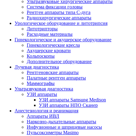
Ультразвуковые хирургические аппараты
Система фиксации головы
Рентген аппараты типа С-дуга
Радиохирургические аппараты
Урологическое оборудование и литотрипсия
Литотрипторы
Расходные материалы
Гинекологическое и акушерское оборудование
Гинекологические кресла
Акушерские кровати
Кольпоскопы
Дополнительное оборудование
Лучевая диагностика
Рентгеновские аппараты
Палатные рентген аппараты
Маммографы
Ультразвуковая диагностика
УЗИ аппараты
УЗИ аппараты Samsung Medison
УЗИ аппараты НПО Сканер
Анестезиология и реанимация
Аппараты ИВЛ
Наркозно-дыхательные аппараты
Инфузионные и шприцевые насосы
Пульсоксиметры Masimo