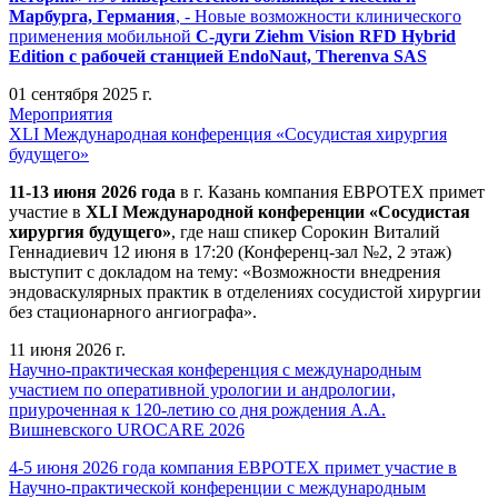
Марбурга, Германия
, - Новые возможности клинического
применения мобильной
С-дуги Ziehm Vision RFD Hybrid
Edition
с рабочей станцией
EndoNaut, Therenva SAS
01 сентября 2025 г.
Мероприятия
XLI Международная конференция «Сосудистая хирургия
будущего»
11-13 июня 2026 года
в г. Казань компания ЕВРОТЕХ примет
участие в
XLI Международной конференции «Сосудистая
хирургия будущего»
, где наш спикер Сорокин Виталий
Геннадиевич 12 июня в 17:20 (Конференц-зал №2, 2 этаж)
выступит с докладом на тему: «Возможности внедрения
эндоваскулярных практик в отделениях сосудистой хирургии
без стационарного ангиографа».
11 июня 2026 г.
Научно-практическая конференция с международным
участием по оперативной урологии и андрологии,
приуроченная к 120-летию со дня рождения А.А.
Вишневского UROCARE 2026
4-5 июня 2026 года компания ЕВРОТЕХ примет участие в
Научно-практической конференции с международным