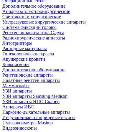
Операционные столы
Дополнительное оборудование
Аппараты электрохирургические
Светильники хирургические
Ультразвуковые хирургические аппараты
Система фиксации головы
Рентген аппараты типа С-дуга
Радиохирургические аппараты
Литотрипторы
Расходные материалы
Гинекологические кресла
Акушерские кровати
Кольпоскопы
Дополнительное оборудование
Рентгеновские аппараты
Палатные рентген аппараты
Маммографы
УЗИ аппараты
УЗИ аппараты Samsung Medison
УЗИ аппараты НПО Сканер
Аппараты ИВЛ
Наркозно-дыхательные аппараты
Инфузионные и шприцевые насосы
Пульсоксиметры Masimo
Видеоэндоскопы