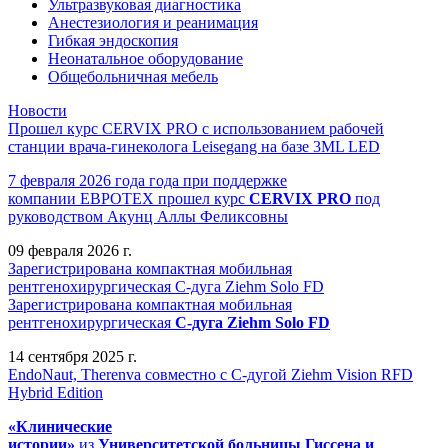
Ультразвуковая диагностика
Анестезиология и реанимация
Гибкая эндоскопия
Неонатальное оборудование
Общебольничная мебель
Новости
Прошел курс CERVIX PRO с использованием рабочей
станции врача-гинеколога Leisegang на базе 3ML LED
7 февраля 2026 года года при поддержке
компании ЕВРОТЕХ
прошел
курс
CERVIX PRO
под
руководством Акунц Аллы Феликсовны
09 февраля 2026 г.
Зарегистрирована компактная мобильная
рентгенохирургическая С-дуга Ziehm Solo FD
Зарегистрирована компактная мобильная
рентгенохирургическая
С-дуга Ziehm Solo FD
14 сентября 2025 г.
EndoNaut, Therenva совместно с С-дугой Ziehm Vision RFD
Hybrid Edition
«Клинические
истории»
из
Университетск
ой
больниц
ы
Гиссена и