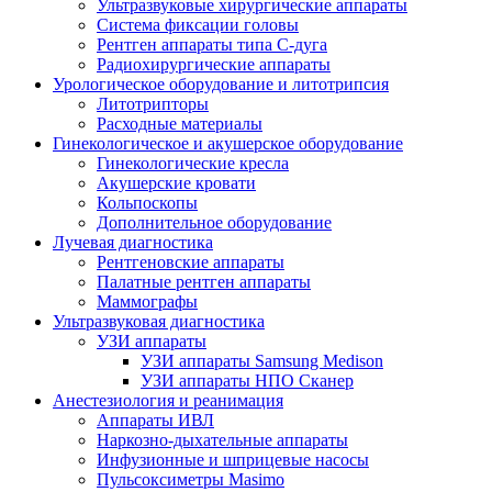
Ультразвуковые хирургические аппараты
Система фиксации головы
Рентген аппараты типа С-дуга
Радиохирургические аппараты
Урологическое оборудование и литотрипсия
Литотрипторы
Расходные материалы
Гинекологическое и акушерское оборудование
Гинекологические кресла
Акушерские кровати
Кольпоскопы
Дополнительное оборудование
Лучевая диагностика
Рентгеновские аппараты
Палатные рентген аппараты
Маммографы
Ультразвуковая диагностика
УЗИ аппараты
УЗИ аппараты Samsung Medison
УЗИ аппараты НПО Сканер
Анестезиология и реанимация
Аппараты ИВЛ
Наркозно-дыхательные аппараты
Инфузионные и шприцевые насосы
Пульсоксиметры Masimo