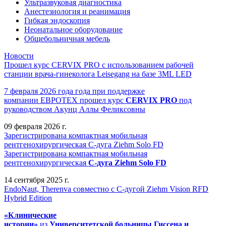
Ультразвуковая диагностика
Анестезиология и реанимация
Гибкая эндоскопия
Неонатальное оборудование
Общебольничная мебель
Новости
Прошел курс CERVIX PRO с использованием рабочей
станции врача-гинеколога Leisegang на базе 3ML LED
7 февраля 2026 года года при поддержке
компании ЕВРОТЕХ
прошел
курс
CERVIX PRO
под
руководством Акунц Аллы Феликсовны
09 февраля 2026 г.
Зарегистрирована компактная мобильная
рентгенохирургическая С-дуга Ziehm Solo FD
Зарегистрирована компактная мобильная
рентгенохирургическая
С-дуга Ziehm Solo FD
14 сентября 2025 г.
EndoNaut, Therenva совместно с С-дугой Ziehm Vision RFD
Hybrid Edition
«Клинические
истории»
из
Университетск
ой
больниц
ы
Гиссена и