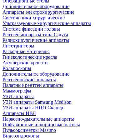
Операционные столы
Дополнительное оборудование
Аппараты электрохирургические
Светильники хирургические
Ультразвуковые хирургические аппараты
Система фиксации головы
Рентген аппараты типа С-дуга
Радиохирургические аппараты
Литотрипторы
Расходные материалы
Гинекологические кресла
Акушерские кровати
Кольпоскопы
Дополнительное оборудование
Рентгеновские аппараты
Палатные рентген аппараты
Маммографы
УЗИ аппараты
УЗИ аппараты Samsung Medison
УЗИ аппараты НПО Сканер
Аппараты ИВЛ
Наркозно-дыхательные аппараты
Инфузионные и шприцевые насосы
Пульсоксиметры Masimo
Видеоэндоскопы