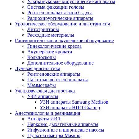
Ультразвуковые хирургические аппараты
Система фиксации головы
Рентген аппараты типа С-дуга
Радиохирургические аппараты
Урологическое оборудование и литотрипсия
Литотрипторы
Расходные материалы
Гинекологическое и акушерское оборудование
Гинекологические кресла
Акушерские кровати
Кольпоскопы
Дополнительное оборудование
Лучевая диагностика
Рентгеновские аппараты
Палатные рентген аппараты
Маммографы
Ультразвуковая диагностика
УЗИ аппараты
УЗИ аппараты Samsung Medison
УЗИ аппараты НПО Сканер
Анестезиология и реанимация
Аппараты ИВЛ
Наркозно-дыхательные аппараты
Инфузионные и шприцевые насосы
Пульсоксиметры Masimo