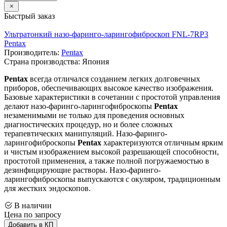
Быстрый заказ
Ультратонкий назо-фаринго-ларингофиброскоп FNL-7RP3
Pentax
Производитель:
Pentax
Страна производства: Япония
Pentax
всегда отличался созданием легких долговечных
приборов, обеспечивающих высокое качество изображения.
Базовые характеристики в сочетании с простотой управления
делают назо-фаринго-ларингофиброскопы
Pentax
незаменимыми не только для проведения основных
диагностических процедур, но и более сложных
терапевтических манипуляций. Назо-фаринго-
ларингофиброскопы
Pentax
характеризуются отличным ярким
и чистым изображением высокой разрешающей способности,
простотой применения, а также полной погружаемостью в
дезинфицирующие растворы. Назо-фаринго-
ларингофиброскопы выпускаются с окуляром, традиционным
для жестких эндоскопов.
В наличии
Цена по запросу
Добавить в КП