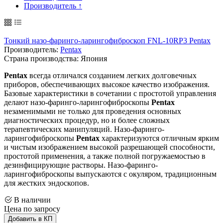
Производитель ↑
Тонкий назо-фаринго-ларингофиброскоп FNL-10RP3 Pentax
Производитель:
Pentax
Страна производства: Япония
Pentax
всегда отличался созданием легких долговечных
приборов, обеспечивающих высокое качество изображения.
Базовые характеристики в сочетании с простотой управления
делают назо-фаринго-ларингофиброскопы
Pentax
незаменимыми не только для проведения основных
диагностических процедур, но и более сложных
терапевтических манипуляций. Назо-фаринго-
ларингофиброскопы
Pentax
характеризуются отличным ярким
и чистым изображением высокой разрешающей способности,
простотой применения, а также полной погружаемостью в
дезинфицирующие растворы. Назо-фаринго-
ларингофиброскопы выпускаются с окуляром, традиционным
для жестких эндоскопов.
В наличии
Цена по запросу
Добавить в КП