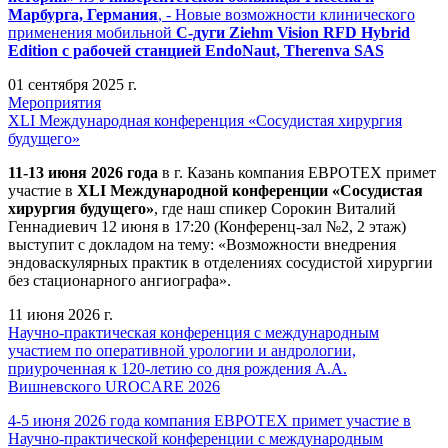
Марбурга, Германия
, - Новые возможности клинического
применения мобильной
С-дуги Ziehm Vision RFD Hybrid
Edition
с рабочей станцией
EndoNaut, Therenva SAS
01 сентября 2025 г.
Мероприятия
XLI Международная конференция «Сосудистая хирургия
будущего»
11-13 июня 2026 года
в г. Казань компания ЕВРОТЕХ примет
участие в
XLI Международной конференции «Сосудистая
хирургия будущего»
, где наш спикер Сорокин Виталий
Геннадиевич 12 июня в 17:20 (Конференц-зал №2, 2 этаж)
выступит с докладом на тему: «Возможности внедрения
эндоваскулярных практик в отделениях сосудистой хирургии
без стационарного ангиографа».
11 июня 2026 г.
Научно-практическая конференция с международным
участием по оперативной урологии и андрологии,
приуроченная к 120-летию со дня рождения А.А.
Вишневского UROCARE 2026
4-5 июня 2026 года компания ЕВРОТЕХ примет участие в
Научно-практической конференции с международным