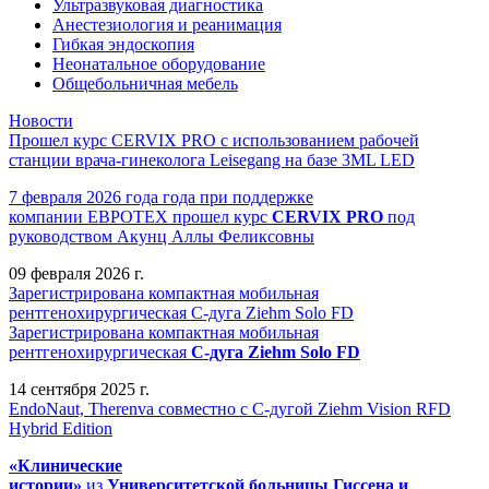
Ультразвуковая диагностика
Анестезиология и реанимация
Гибкая эндоскопия
Неонатальное оборудование
Общебольничная мебель
Новости
Прошел курс CERVIX PRO с использованием рабочей
станции врача-гинеколога Leisegang на базе 3ML LED
7 февраля 2026 года года при поддержке
компании ЕВРОТЕХ
прошел
курс
CERVIX PRO
под
руководством Акунц Аллы Феликсовны
09 февраля 2026 г.
Зарегистрирована компактная мобильная
рентгенохирургическая С-дуга Ziehm Solo FD
Зарегистрирована компактная мобильная
рентгенохирургическая
С-дуга Ziehm Solo FD
14 сентября 2025 г.
EndoNaut, Therenva совместно с С-дугой Ziehm Vision RFD
Hybrid Edition
«Клинические
истории»
из
Университетск
ой
больниц
ы
Гиссена и