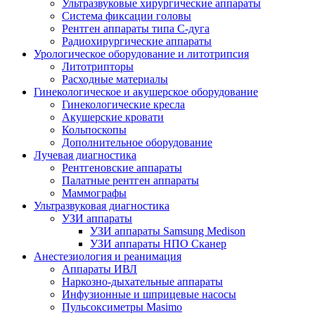
Ультразвуковые хирургические аппараты
Система фиксации головы
Рентген аппараты типа С-дуга
Радиохирургические аппараты
Урологическое оборудование и литотрипсия
Литотрипторы
Расходные материалы
Гинекологическое и акушерское оборудование
Гинекологические кресла
Акушерские кровати
Кольпоскопы
Дополнительное оборудование
Лучевая диагностика
Рентгеновские аппараты
Палатные рентген аппараты
Маммографы
Ультразвуковая диагностика
УЗИ аппараты
УЗИ аппараты Samsung Medison
УЗИ аппараты НПО Сканер
Анестезиология и реанимация
Аппараты ИВЛ
Наркозно-дыхательные аппараты
Инфузионные и шприцевые насосы
Пульсоксиметры Masimo