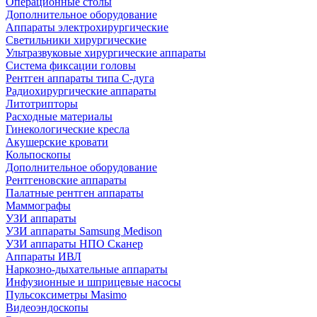
Операционные столы
Дополнительное оборудование
Аппараты электрохирургические
Светильники хирургические
Ультразвуковые хирургические аппараты
Система фиксации головы
Рентген аппараты типа С-дуга
Радиохирургические аппараты
Литотрипторы
Расходные материалы
Гинекологические кресла
Акушерские кровати
Кольпоскопы
Дополнительное оборудование
Рентгеновские аппараты
Палатные рентген аппараты
Маммографы
УЗИ аппараты
УЗИ аппараты Samsung Medison
УЗИ аппараты НПО Сканер
Аппараты ИВЛ
Наркозно-дыхательные аппараты
Инфузионные и шприцевые насосы
Пульсоксиметры Masimo
Видеоэндоскопы