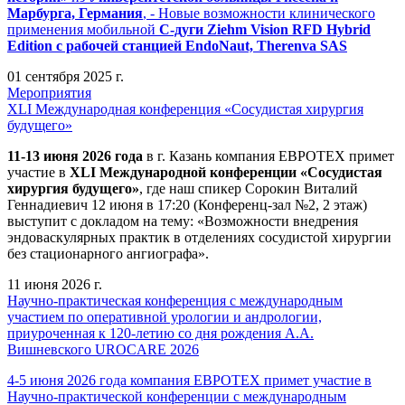
Марбурга, Германия
, - Новые возможности клинического
применения мобильной
С-дуги Ziehm Vision RFD Hybrid
Edition
с рабочей станцией
EndoNaut, Therenva SAS
01 сентября 2025 г.
Мероприятия
XLI Международная конференция «Сосудистая хирургия
будущего»
11-13 июня 2026 года
в г. Казань компания ЕВРОТЕХ примет
участие в
XLI Международной конференции «Сосудистая
хирургия будущего»
, где наш спикер Сорокин Виталий
Геннадиевич 12 июня в 17:20 (Конференц-зал №2, 2 этаж)
выступит с докладом на тему: «Возможности внедрения
эндоваскулярных практик в отделениях сосудистой хирургии
без стационарного ангиографа».
11 июня 2026 г.
Научно-практическая конференция с международным
участием по оперативной урологии и андрологии,
приуроченная к 120-летию со дня рождения А.А.
Вишневского UROCARE 2026
4-5 июня 2026 года компания ЕВРОТЕХ примет участие в
Научно-практической конференции с международным