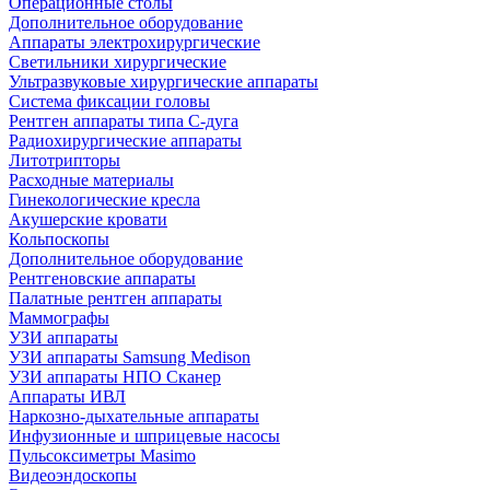
Операционные столы
Дополнительное оборудование
Аппараты электрохирургические
Светильники хирургические
Ультразвуковые хирургические аппараты
Система фиксации головы
Рентген аппараты типа С-дуга
Радиохирургические аппараты
Литотрипторы
Расходные материалы
Гинекологические кресла
Акушерские кровати
Кольпоскопы
Дополнительное оборудование
Рентгеновские аппараты
Палатные рентген аппараты
Маммографы
УЗИ аппараты
УЗИ аппараты Samsung Medison
УЗИ аппараты НПО Сканер
Аппараты ИВЛ
Наркозно-дыхательные аппараты
Инфузионные и шприцевые насосы
Пульсоксиметры Masimo
Видеоэндоскопы