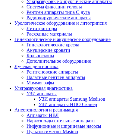
Ультразвуковые хирургические аппараты
Система фиксации головы
Рентген аппараты типа С-дуга
Радиохирургические аппараты
Урологическое оборудование и литотрипсия
Литотрипторы
Расходные материалы
Гинекологическое и акушерское оборудование
Гинекологические кресла
Акушерские кровати
Кольпоскопы
Дополнительное оборудование
Лучевая диагностика
Рентгеновские аппараты
Палатные рентген аппараты
Маммографы
Ультразвуковая диагностика
УЗИ аппараты
УЗИ аппараты Samsung Medison
УЗИ аппараты НПО Сканер
Анестезиология и реанимация
Аппараты ИВЛ
Наркозно-дыхательные аппараты
Инфузионные и шприцевые насосы
Пульсоксиметры Masimo