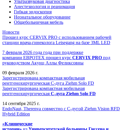
Ультразвуковая диагностика
Анестезиология и реанимация
Гибкая эндоскопия
Неонатальное оборудование
Общебольничная мебель
Новости
Прошел курс CERVIX PRO с использованием рабочей
станции врача-гинеколога Leisegang на базе 3ML LED
7 февраля 2026 года года при поддержке
компании ЕВРОТЕХ
прошел
курс
CERVIX PRO
под
руководством Акунц Аллы Феликсовны
09 февраля 2026 г.
Зарегистрирована компактная мобильная
рентгенохирургическая С-дуга Ziehm Solo FD
Зарегистрирована компактная мобильная
рентгенохирургическая
С-дуга Ziehm Solo FD
14 сентября 2025 г.
EndoNaut, Therenva совместно с С-дугой Ziehm Vision RFD
Hybrid Edition
«Клинические
истории»
из
Университетск
ой
больниц
ы
Гиссена и