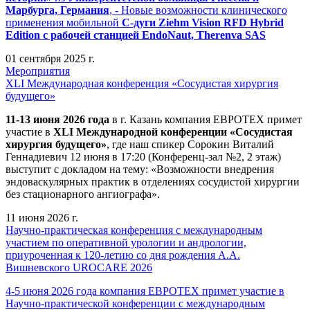
Марбурга, Германия
, - Новые возможности клинического
применения мобильной
С-дуги Ziehm Vision RFD Hybrid
Edition
с рабочей станцией
EndoNaut, Therenva SAS
01 сентября 2025 г.
Мероприятия
XLI Международная конференция «Сосудистая хирургия
будущего»
11-13 июня 2026 года
в г. Казань компания ЕВРОТЕХ примет
участие в
XLI Международной конференции «Сосудистая
хирургия будущего»
, где наш спикер Сорокин Виталий
Геннадиевич 12 июня в 17:20 (Конференц-зал №2, 2 этаж)
выступит с докладом на тему: «Возможности внедрения
эндоваскулярных практик в отделениях сосудистой хирургии
без стационарного ангиографа».
11 июня 2026 г.
Научно-практическая конференция с международным
участием по оперативной урологии и андрологии,
приуроченная к 120-летию со дня рождения А.А.
Вишневского UROCARE 2026
4-5 июня 2026 года компания ЕВРОТЕХ примет участие в
Научно-практической конференции с международным