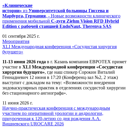
«Клинические
истории»
из
Университетск
ой
больниц
ы
Гиссена и
Марбурга, Германия
, - Новые возможности клинического
применения мобильной
С-дуги Ziehm Vision RFD Hybrid
Edition
с рабочей станцией
EndoNaut, Therenva SAS
01 сентября 2025 г.
Мероприятия
XLI Международная конференция «Сосудистая хирургия
будущего»
11-13 июня 2026 года
в г. Казань компания ЕВРОТЕХ примет
участие в
XLI Международной конференции «Сосудистая
хирургия будущего»
, где наш спикер Сорокин Виталий
Геннадиевич 12 июня в 17:20 (Конференц-зал №2, 2 этаж)
выступит с докладом на тему: «Возможности внедрения
эндоваскулярных практик в отделениях сосудистой хирургии
без стационарного ангиографа».
11 июня 2026 г.
Научно-практическая конференция с международным
участием по оперативной урологии и андрологии,
приуроченная к 120-летию со дня рождения А.А.
Вишневского UROCARE 2026