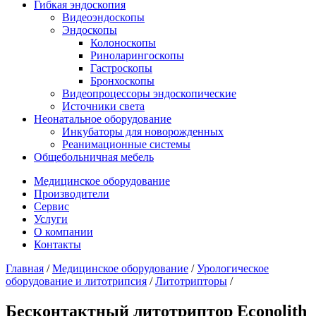
Гибкая эндоскопия
Видеоэндоскопы
Эндоскопы
Колоноскопы
Риноларингоскопы
Гастроскопы
Бронхоскопы
Видеопроцессоры эндоскопические
Источники света
Неонатальное оборудование
Инкубаторы для новорожденных
Реанимационные системы
Общебольничная мебель
Медицинское оборудование
Производители
Сервис
Услуги
О компании
Контакты
Главная
/
Медицинское оборудование
/
Урологическое
оборудование и литотрипсия
/
Литотрипторы
/
Бесконтактный литотриптор Econolith