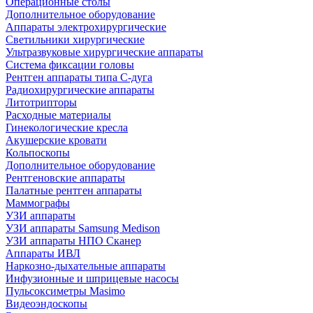
Операционные столы
Дополнительное оборудование
Аппараты электрохирургические
Светильники хирургические
Ультразвуковые хирургические аппараты
Система фиксации головы
Рентген аппараты типа С-дуга
Радиохирургические аппараты
Литотрипторы
Расходные материалы
Гинекологические кресла
Акушерские кровати
Кольпоскопы
Дополнительное оборудование
Рентгеновские аппараты
Палатные рентген аппараты
Маммографы
УЗИ аппараты
УЗИ аппараты Samsung Medison
УЗИ аппараты НПО Сканер
Аппараты ИВЛ
Наркозно-дыхательные аппараты
Инфузионные и шприцевые насосы
Пульсоксиметры Masimo
Видеоэндоскопы