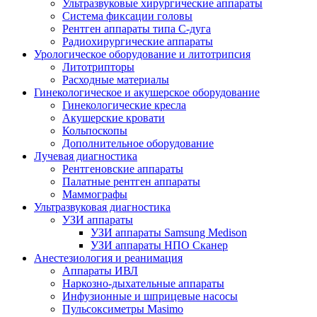
Ультразвуковые хирургические аппараты
Система фиксации головы
Рентген аппараты типа С-дуга
Радиохирургические аппараты
Урологическое оборудование и литотрипсия
Литотрипторы
Расходные материалы
Гинекологическое и акушерское оборудование
Гинекологические кресла
Акушерские кровати
Кольпоскопы
Дополнительное оборудование
Лучевая диагностика
Рентгеновские аппараты
Палатные рентген аппараты
Маммографы
Ультразвуковая диагностика
УЗИ аппараты
УЗИ аппараты Samsung Medison
УЗИ аппараты НПО Сканер
Анестезиология и реанимация
Аппараты ИВЛ
Наркозно-дыхательные аппараты
Инфузионные и шприцевые насосы
Пульсоксиметры Masimo