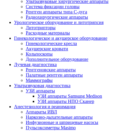
Ультразвуковые хирургические аппараты
Система фиксации головы
Рентген аппараты типа С-дуга
Радиохирургические аппараты
Урологическое оборудование и литотрипсия
Литотрипторы
Расходные материалы
Гинекологическое и акушерское оборудование
Гинекологические кресла
Акушерские кровати
Кольпоскопы
Дополнительное оборудование
Лучевая диагностика
Рентгеновские аппараты
Палатные рентген аппараты
Маммографы
Ультразвуковая диагностика
УЗИ аппараты
УЗИ аппараты Samsung Medison
УЗИ аппараты НПО Сканер
Анестезиология и реанимация
Аппараты ИВЛ
Наркозно-дыхательные аппараты
Инфузионные и шприцевые насосы
Пульсоксиметры Masimo