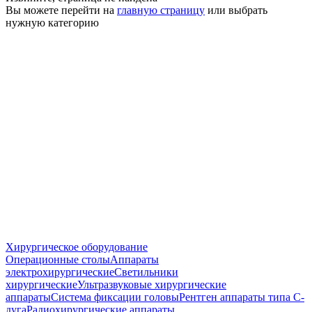
Вы можете перейти на
главную страницу
или выбрать
нужную категорию
Хирургическое оборудование
Операционные столы
Аппараты
электрохирургические
Светильники
хирургические
Ультразвуковые хирургические
аппараты
Система фиксации головы
Рентген аппараты типа С-
дуга
Радиохирургические аппараты