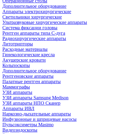
Операционные столы
Дополнительное оборудование
Аппараты электрохирургические
Светильники хирургические
Ультразвуковые хирургические аппараты
Система фиксации головы
Рентген аппараты типа С-дуга
Радиохирургические аппараты
Литотрипторы
Расходные материалы
Гинекологические кресла
Акушерские кровати
Кольпоскопы
Дополнительное оборудование
Рентгеновские аппараты
Палатные рентген аппараты
Маммографы
УЗИ аппараты
УЗИ аппараты Samsung Medison
УЗИ аппараты НПО Сканер
Аппараты ИВЛ
Наркозно-дыхательные аппараты
Инфузионные и шприцевые насосы
Пульсоксиметры Masimo
Видеоэндоскопы