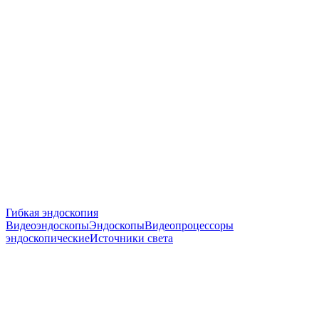
Гибкая эндоскопия
Видеоэндоскопы
Эндоскопы
Видеопроцессоры
эндоскопические
Источники света