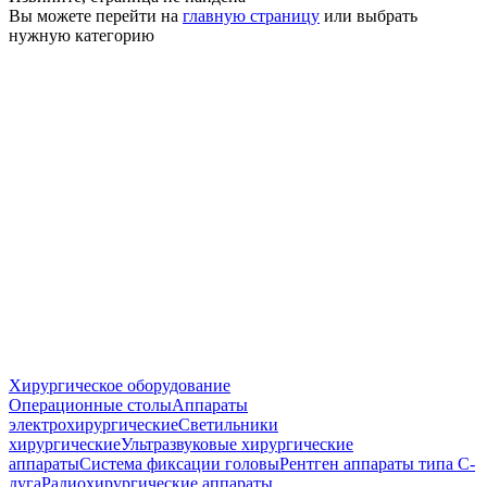
Вы можете перейти на
главную страницу
или выбрать
нужную категорию
Хирургическое оборудование
Операционные столы
Аппараты
электрохирургические
Светильники
хирургические
Ультразвуковые хирургические
аппараты
Система фиксации головы
Рентген аппараты типа С-
дуга
Радиохирургические аппараты