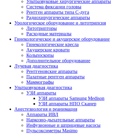
Ультразвуковые хирургические аппараты
Система фиксации головы
Рентген аппараты типа С-дуга
Радиохирургические аппараты
Урологическое оборудование и литотрипсия
Литотрипторы
Расходные материалы
Гинекологическое и акушерское оборудование
Гинекологические кресла
Акушерские кровати
Кольпоскопы
Дополнительное оборудование
Лучевая диагностика
Рентгеновские аппараты
Палатные рентген аппараты
Маммографы
Ультразвуковая диагностика
УЗИ аппараты
УЗИ аппараты Samsung Medison
УЗИ аппараты НПО Сканер
Анестезиология и реанимация
Аппараты ИВЛ
Наркозно-дыхательные аппараты
Инфузионные и шприцевые насосы
Пульсоксиметры Masimo