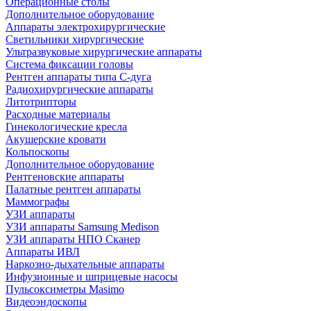
Операционные столы
Дополнительное оборудование
Аппараты электрохирургические
Светильники хирургические
Ультразвуковые хирургические аппараты
Система фиксации головы
Рентген аппараты типа С-дуга
Радиохирургические аппараты
Литотрипторы
Расходные материалы
Гинекологические кресла
Акушерские кровати
Кольпоскопы
Дополнительное оборудование
Рентгеновские аппараты
Палатные рентген аппараты
Маммографы
УЗИ аппараты
УЗИ аппараты Samsung Medison
УЗИ аппараты НПО Сканер
Аппараты ИВЛ
Наркозно-дыхательные аппараты
Инфузионные и шприцевые насосы
Пульсоксиметры Masimo
Видеоэндоскопы