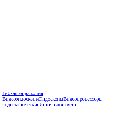
Гибкая эндоскопия
Видеоэндоскопы
Эндоскопы
Видеопроцессоры
эндоскопические
Источники света