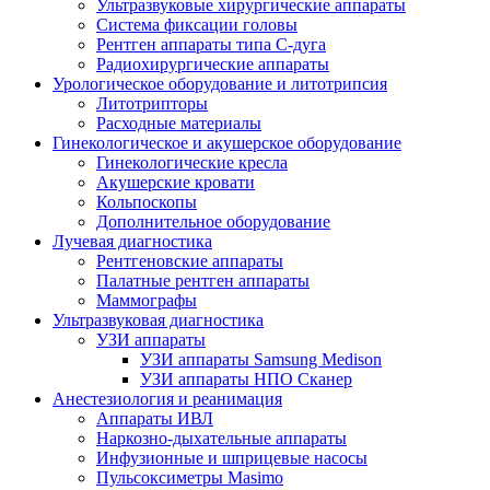
Ультразвуковые хирургические аппараты
Система фиксации головы
Рентген аппараты типа С-дуга
Радиохирургические аппараты
Урологическое оборудование и литотрипсия
Литотрипторы
Расходные материалы
Гинекологическое и акушерское оборудование
Гинекологические кресла
Акушерские кровати
Кольпоскопы
Дополнительное оборудование
Лучевая диагностика
Рентгеновские аппараты
Палатные рентген аппараты
Маммографы
Ультразвуковая диагностика
УЗИ аппараты
УЗИ аппараты Samsung Medison
УЗИ аппараты НПО Сканер
Анестезиология и реанимация
Аппараты ИВЛ
Наркозно-дыхательные аппараты
Инфузионные и шприцевые насосы
Пульсоксиметры Masimo