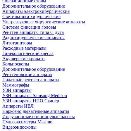
Операционные столы
Дополнительное оборудование
Аппараты электрохирургические
Светильники хирургические
Ультразвуковые хирургические аппараты
Система фиксации головы
Рентген аппараты типа С-дуга
Радиохирургические аппараты
Литотрипторы
Расходные материалы
Гинекологические кресла
Акушерские кровати
Кольпоскопы
Дополнительное оборудование
Рентгеновские аппараты
Палатные рентген аппараты
Маммографы
УЗИ аппараты
УЗИ аппараты Samsung Medison
УЗИ аппараты НПО Сканер
Аппараты ИВЛ
Наркозно-дыхательные аппараты
Инфузионные и шприцевые насосы
Пульсоксиметры Masimo
Видеоэндоскопы