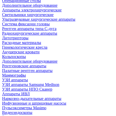
Операционные столы
Дополнительное оборудование
Аппараты электрохирургические
Светильники хирургические
Ультразвуковые хирургические аппараты
Система фиксации головы
Рентген аппараты типа С-дуга
Радиохирургические аппараты
Литотрипторы
Расходные материалы
Гинекологические кресла
Акушерские кровати
Кольпоскопы
Дополнительное оборудование
Рентгеновские аппараты
Палатные рентген аппараты
Маммографы
УЗИ аппараты
УЗИ аппараты Samsung Medison
УЗИ аппараты НПО Сканер
Аппараты ИВЛ
Наркозно-дыхательные аппараты
Инфузионные и шприцевые насосы
Пульсоксиметры Masimo
Видеоэндоскопы