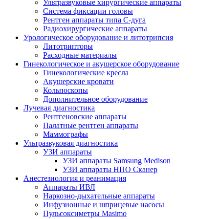
Ультразвуковые хирургические аппараты
Система фиксации головы
Рентген аппараты типа С-дуга
Радиохирургические аппараты
Урологическое оборудование и литотрипсия
Литотрипторы
Расходные материалы
Гинекологическое и акушерское оборудование
Гинекологические кресла
Акушерские кровати
Кольпоскопы
Дополнительное оборудование
Лучевая диагностика
Рентгеновские аппараты
Палатные рентген аппараты
Маммографы
Ультразвуковая диагностика
УЗИ аппараты
УЗИ аппараты Samsung Medison
УЗИ аппараты НПО Сканер
Анестезиология и реанимация
Аппараты ИВЛ
Наркозно-дыхательные аппараты
Инфузионные и шприцевые насосы
Пульсоксиметры Masimo