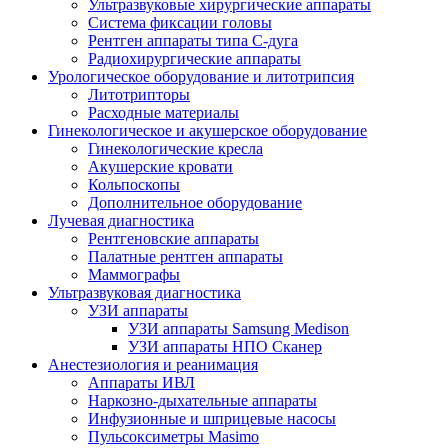
Ультразвуковые хирургические аппараты
Система фиксации головы
Рентген аппараты типа С-дуга
Радиохирургические аппараты
Урологическое оборудование и литотрипсия
Литотрипторы
Расходные материалы
Гинекологическое и акушерское оборудование
Гинекологические кресла
Акушерские кровати
Кольпоскопы
Дополнительное оборудование
Лучевая диагностика
Рентгеновские аппараты
Палатные рентген аппараты
Маммографы
Ультразвуковая диагностика
УЗИ аппараты
УЗИ аппараты Samsung Medison
УЗИ аппараты НПО Сканер
Анестезиология и реанимация
Аппараты ИВЛ
Наркозно-дыхательные аппараты
Инфузионные и шприцевые насосы
Пульсоксиметры Masimo