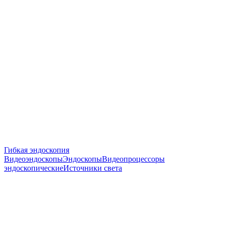
Гибкая эндоскопия
Видеоэндоскопы
Эндоскопы
Видеопроцессоры
эндоскопические
Источники света