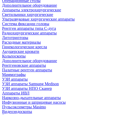
Операционные столы
Дополнительное оборудование
Аппараты электрохирургические
Светильники хирургические
Ультразвуковые хирургические аппараты
Система фиксации головы
Рентген аппараты типа С-дуга
Радиохирургические аппараты
Литотрипторы
Расходные материалы
Гинекологические кресла
Акушерские кровати
Кольпоскопы
Дополнительное оборудование
Рентгеновские аппараты
Палатные рентген аппараты
Маммографы
УЗИ аппараты
УЗИ аппараты Samsung Medison
УЗИ аппараты НПО Сканер
Аппараты ИВЛ
Наркозно-дыхательные аппараты
Инфузионные и шприцевые насосы
Пульсоксиметры Masimo
Видеоэндоскопы