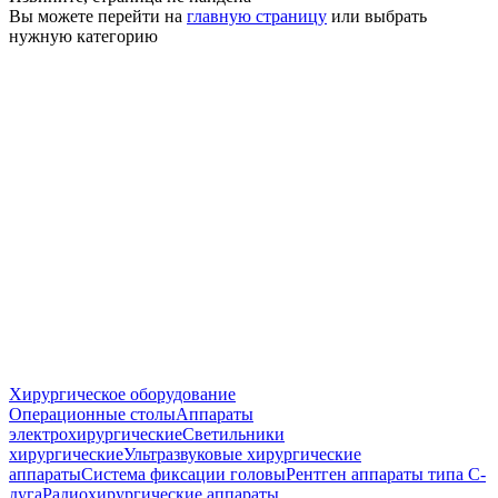
Вы можете перейти на
главную страницу
или выбрать
нужную категорию
Хирургическое оборудование
Операционные столы
Аппараты
электрохирургические
Светильники
хирургические
Ультразвуковые хирургические
аппараты
Система фиксации головы
Рентген аппараты типа С-
дуга
Радиохирургические аппараты