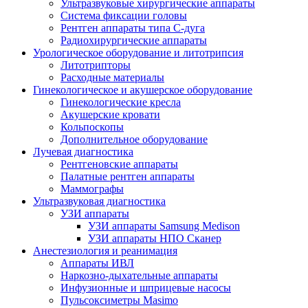
Ультразвуковые хирургические аппараты
Система фиксации головы
Рентген аппараты типа С-дуга
Радиохирургические аппараты
Урологическое оборудование и литотрипсия
Литотрипторы
Расходные материалы
Гинекологическое и акушерское оборудование
Гинекологические кресла
Акушерские кровати
Кольпоскопы
Дополнительное оборудование
Лучевая диагностика
Рентгеновские аппараты
Палатные рентген аппараты
Маммографы
Ультразвуковая диагностика
УЗИ аппараты
УЗИ аппараты Samsung Medison
УЗИ аппараты НПО Сканер
Анестезиология и реанимация
Аппараты ИВЛ
Наркозно-дыхательные аппараты
Инфузионные и шприцевые насосы
Пульсоксиметры Masimo