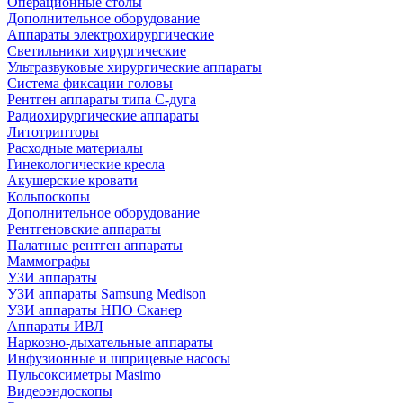
Операционные столы
Дополнительное оборудование
Аппараты электрохирургические
Светильники хирургические
Ультразвуковые хирургические аппараты
Система фиксации головы
Рентген аппараты типа С-дуга
Радиохирургические аппараты
Литотрипторы
Расходные материалы
Гинекологические кресла
Акушерские кровати
Кольпоскопы
Дополнительное оборудование
Рентгеновские аппараты
Палатные рентген аппараты
Маммографы
УЗИ аппараты
УЗИ аппараты Samsung Medison
УЗИ аппараты НПО Сканер
Аппараты ИВЛ
Наркозно-дыхательные аппараты
Инфузионные и шприцевые насосы
Пульсоксиметры Masimo
Видеоэндоскопы