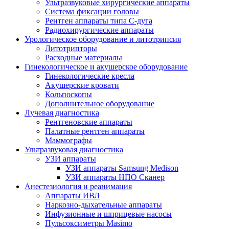
Ультразвуковые хирургические аппараты
Система фиксации головы
Рентген аппараты типа С-дуга
Радиохирургические аппараты
Урологическое оборудование и литотрипсия
Литотрипторы
Расходные материалы
Гинекологическое и акушерское оборудование
Гинекологические кресла
Акушерские кровати
Кольпоскопы
Дополнительное оборудование
Лучевая диагностика
Рентгеновские аппараты
Палатные рентген аппараты
Маммографы
Ультразвуковая диагностика
УЗИ аппараты
УЗИ аппараты Samsung Medison
УЗИ аппараты НПО Сканер
Анестезиология и реанимация
Аппараты ИВЛ
Наркозно-дыхательные аппараты
Инфузионные и шприцевые насосы
Пульсоксиметры Masimo