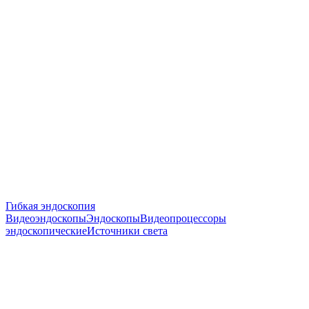
Гибкая эндоскопия
Видеоэндоскопы
Эндоскопы
Видеопроцессоры
эндоскопические
Источники света