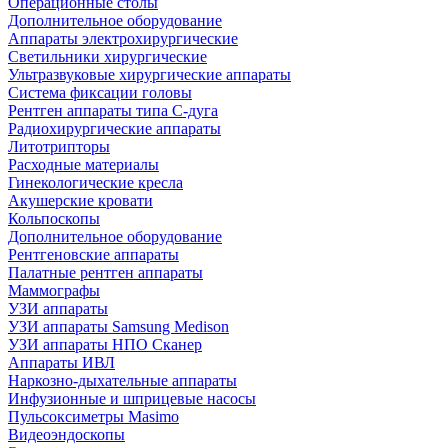
Операционные столы
Дополнительное оборудование
Аппараты электрохирургические
Светильники хирургические
Ультразвуковые хирургические аппараты
Система фиксации головы
Рентген аппараты типа С-дуга
Радиохирургические аппараты
Литотрипторы
Расходные материалы
Гинекологические кресла
Акушерские кровати
Кольпоскопы
Дополнительное оборудование
Рентгеновские аппараты
Палатные рентген аппараты
Маммографы
УЗИ аппараты
УЗИ аппараты Samsung Medison
УЗИ аппараты НПО Сканер
Аппараты ИВЛ
Наркозно-дыхательные аппараты
Инфузионные и шприцевые насосы
Пульсоксиметры Masimo
Видеоэндоскопы