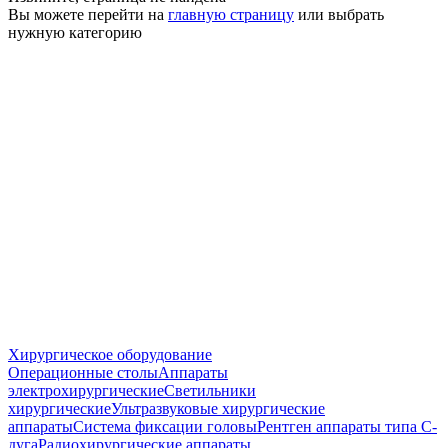
Вы можете перейти на
главную страницу
или выбрать
нужную категорию
Хирургическое оборудование
Операционные столы
Аппараты
электрохирургические
Светильники
хирургические
Ультразвуковые хирургические
аппараты
Система фиксации головы
Рентген аппараты типа С-
дуга
Радиохирургические аппараты