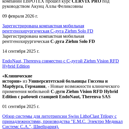
компании ЕВРОТЕХ
прошел
курс
CERVIX PRO
под
руководством Акунц Аллы Феликсовны
09 февраля 2026 г.
Зарегистрирована компактная мобильная
рентгенохирургическая С-дуга Ziehm Solo FD
Зарегистрирована компактная мобильная
рентгенохирургическая
С-дуга Ziehm Solo FD
14 сентября 2025 г.
EndoNaut, Therenva совместно с С-дугой Ziehm Vision RFD
Hybrid Edition
«Клинические
истории»
из
Университетск
ой
больниц
ы
Гиссена и
Марбурга, Германия
, - Новые возможности клинического
применения мобильной
С-дуги Ziehm Vision RFD Hybrid
Edition
с рабочей станцией
EndoNaut, Therenva SAS
01 сентября 2025 г.
Обзор системы для литотрипсии Swiss LithoClast Trilogy с
принадлежностями, производства "Е.М.С. Электро Медикал
Системс С.А.", Швейцария).