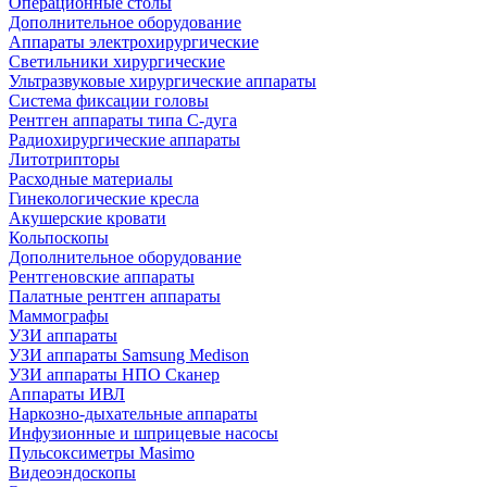
Операционные столы
Дополнительное оборудование
Аппараты электрохирургические
Светильники хирургические
Ультразвуковые хирургические аппараты
Система фиксации головы
Рентген аппараты типа С-дуга
Радиохирургические аппараты
Литотрипторы
Расходные материалы
Гинекологические кресла
Акушерские кровати
Кольпоскопы
Дополнительное оборудование
Рентгеновские аппараты
Палатные рентген аппараты
Маммографы
УЗИ аппараты
УЗИ аппараты Samsung Medison
УЗИ аппараты НПО Сканер
Аппараты ИВЛ
Наркозно-дыхательные аппараты
Инфузионные и шприцевые насосы
Пульсоксиметры Masimo
Видеоэндоскопы