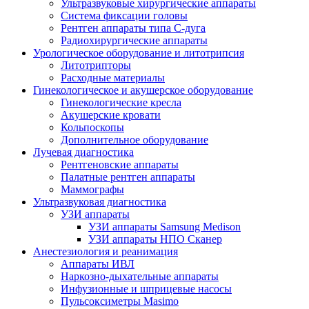
Ультразвуковые хирургические аппараты
Система фиксации головы
Рентген аппараты типа С-дуга
Радиохирургические аппараты
Урологическое оборудование и литотрипсия
Литотрипторы
Расходные материалы
Гинекологическое и акушерское оборудование
Гинекологические кресла
Акушерские кровати
Кольпоскопы
Дополнительное оборудование
Лучевая диагностика
Рентгеновские аппараты
Палатные рентген аппараты
Маммографы
Ультразвуковая диагностика
УЗИ аппараты
УЗИ аппараты Samsung Medison
УЗИ аппараты НПО Сканер
Анестезиология и реанимация
Аппараты ИВЛ
Наркозно-дыхательные аппараты
Инфузионные и шприцевые насосы
Пульсоксиметры Masimo