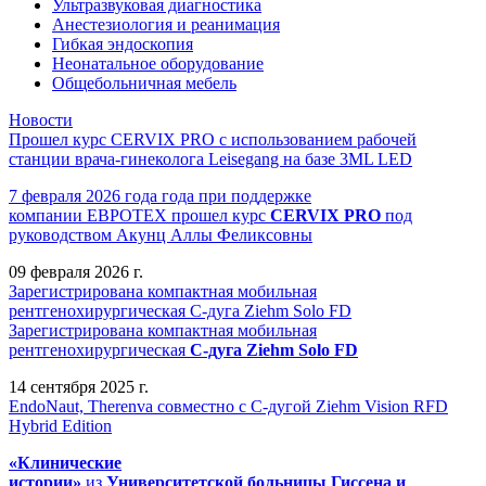
Ультразвуковая диагностика
Анестезиология и реанимация
Гибкая эндоскопия
Неонатальное оборудование
Общебольничная мебель
Новости
Прошел курс CERVIX PRO с использованием рабочей
станции врача-гинеколога Leisegang на базе 3ML LED
7 февраля 2026 года года при поддержке
компании ЕВРОТЕХ
прошел
курс
CERVIX PRO
под
руководством Акунц Аллы Феликсовны
09 февраля 2026 г.
Зарегистрирована компактная мобильная
рентгенохирургическая С-дуга Ziehm Solo FD
Зарегистрирована компактная мобильная
рентгенохирургическая
С-дуга Ziehm Solo FD
14 сентября 2025 г.
EndoNaut, Therenva совместно с С-дугой Ziehm Vision RFD
Hybrid Edition
«Клинические
истории»
из
Университетск
ой
больниц
ы
Гиссена и