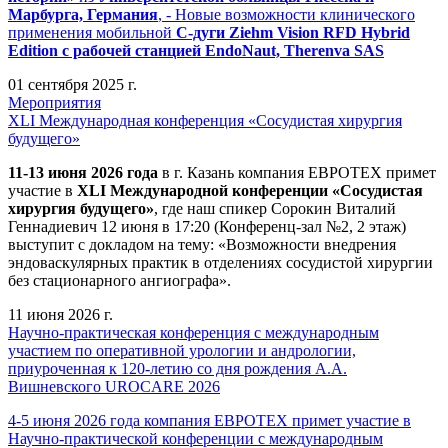
Марбурга, Германия
, - Новые возможности клинического
применения мобильной
С-дуги Ziehm Vision RFD Hybrid
Edition
с рабочей станцией
EndoNaut, Therenva SAS
01 сентября 2025 г.
Мероприятия
XLI Международная конференция «Сосудистая хирургия
будущего»
11-13 июня 2026 года
в г. Казань компания ЕВРОТЕХ примет
участие в
XLI Международной конференции «Сосудистая
хирургия будущего»
, где наш спикер Сорокин Виталий
Геннадиевич 12 июня в 17:20 (Конференц-зал №2, 2 этаж)
выступит с докладом на тему: «Возможности внедрения
эндоваскулярных практик в отделениях сосудистой хирургии
без стационарного ангиографа».
11 июня 2026 г.
Научно-практическая конференция с международным
участием по оперативной урологии и андрологии,
приуроченная к 120-летию со дня рождения А.А.
Вишневского UROCARE 2026
4-5 июня 2026 года компания ЕВРОТЕХ примет участие в
Научно-практической конференции с международным