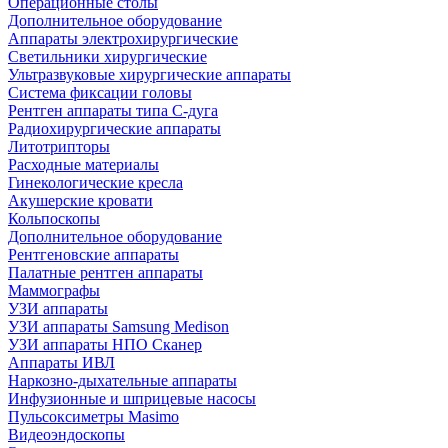
Операционные столы
Дополнительное оборудование
Аппараты электрохирургические
Светильники хирургические
Ультразвуковые хирургические аппараты
Система фиксации головы
Рентген аппараты типа С-дуга
Радиохирургические аппараты
Литотрипторы
Расходные материалы
Гинекологические кресла
Акушерские кровати
Кольпоскопы
Дополнительное оборудование
Рентгеновские аппараты
Палатные рентген аппараты
Маммографы
УЗИ аппараты
УЗИ аппараты Samsung Medison
УЗИ аппараты НПО Сканер
Аппараты ИВЛ
Наркозно-дыхательные аппараты
Инфузионные и шприцевые насосы
Пульсоксиметры Masimo
Видеоэндоскопы