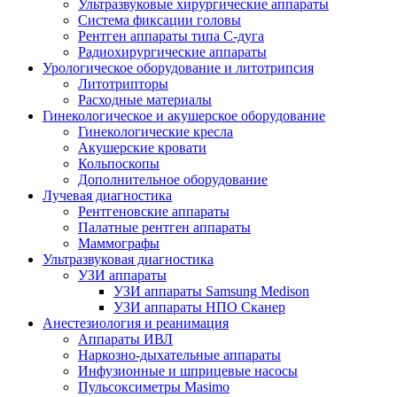
Ультразвуковые хирургические аппараты
Система фиксации головы
Рентген аппараты типа С-дуга
Радиохирургические аппараты
Урологическое оборудование и литотрипсия
Литотрипторы
Расходные материалы
Гинекологическое и акушерское оборудование
Гинекологические кресла
Акушерские кровати
Кольпоскопы
Дополнительное оборудование
Лучевая диагностика
Рентгеновские аппараты
Палатные рентген аппараты
Маммографы
Ультразвуковая диагностика
УЗИ аппараты
УЗИ аппараты Samsung Medison
УЗИ аппараты НПО Сканер
Анестезиология и реанимация
Аппараты ИВЛ
Наркозно-дыхательные аппараты
Инфузионные и шприцевые насосы
Пульсоксиметры Masimo