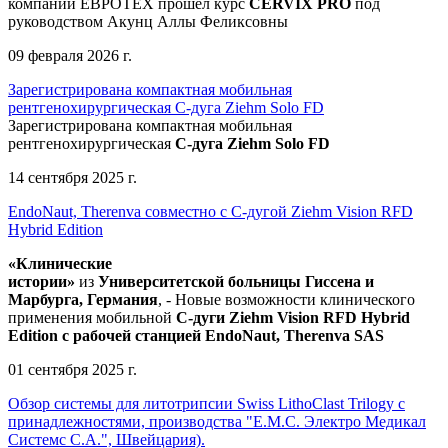
компании ЕВРОТЕХ
прошел
курс
CERVIX PRO
под
руководством Акунц Аллы Феликсовны
09 февраля 2026 г.
Зарегистрирована компактная мобильная
рентгенохирургическая С-дуга Ziehm Solo FD
Зарегистрирована компактная мобильная
рентгенохирургическая
С-дуга Ziehm Solo FD
14 сентября 2025 г.
EndoNaut, Therenva совместно с С-дугой Ziehm Vision RFD
Hybrid Edition
«Клинические
истории»
из
Университетск
ой
больниц
ы
Гиссена и
Марбурга, Германия
, - Новые возможности клинического
применения мобильной
С-дуги Ziehm Vision RFD Hybrid
Edition
с рабочей станцией
EndoNaut, Therenva SAS
01 сентября 2025 г.
Обзор системы для литотрипсии Swiss LithoClast Trilogy с
принадлежностями, производства "Е.М.С. Электро Медикал
Системс С.А.", Швейцария).