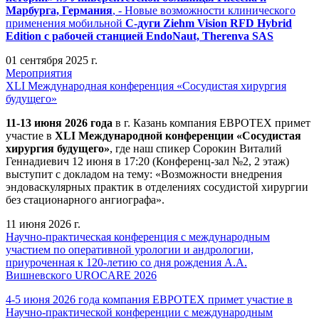
Марбурга, Германия
, - Новые возможности клинического
применения мобильной
С-дуги Ziehm Vision RFD Hybrid
Edition
с рабочей станцией
EndoNaut, Therenva SAS
01 сентября 2025 г.
Мероприятия
XLI Международная конференция «Сосудистая хирургия
будущего»
11-13 июня 2026 года
в г. Казань компания ЕВРОТЕХ примет
участие в
XLI Международной конференции «Сосудистая
хирургия будущего»
, где наш спикер Сорокин Виталий
Геннадиевич 12 июня в 17:20 (Конференц-зал №2, 2 этаж)
выступит с докладом на тему: «Возможности внедрения
эндоваскулярных практик в отделениях сосудистой хирургии
без стационарного ангиографа».
11 июня 2026 г.
Научно-практическая конференция с международным
участием по оперативной урологии и андрологии,
приуроченная к 120-летию со дня рождения А.А.
Вишневского UROCARE 2026
4-5 июня 2026 года компания ЕВРОТЕХ примет участие в
Научно-практической конференции с международным