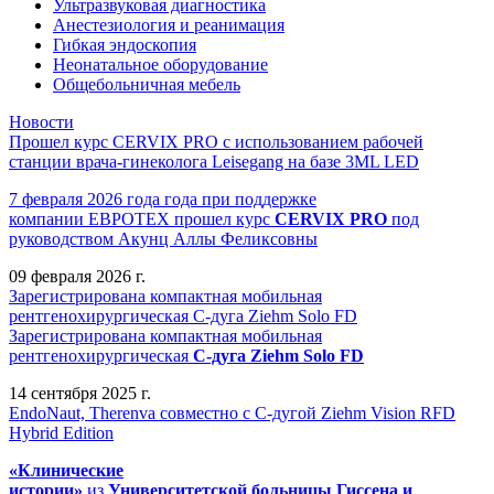
Ультразвуковая диагностика
Анестезиология и реанимация
Гибкая эндоскопия
Неонатальное оборудование
Общебольничная мебель
Новости
Прошел курс CERVIX PRO с использованием рабочей
станции врача-гинеколога Leisegang на базе 3ML LED
7 февраля 2026 года года при поддержке
компании ЕВРОТЕХ
прошел
курс
CERVIX PRO
под
руководством Акунц Аллы Феликсовны
09 февраля 2026 г.
Зарегистрирована компактная мобильная
рентгенохирургическая С-дуга Ziehm Solo FD
Зарегистрирована компактная мобильная
рентгенохирургическая
С-дуга Ziehm Solo FD
14 сентября 2025 г.
EndoNaut, Therenva совместно с С-дугой Ziehm Vision RFD
Hybrid Edition
«Клинические
истории»
из
Университетск
ой
больниц
ы
Гиссена и