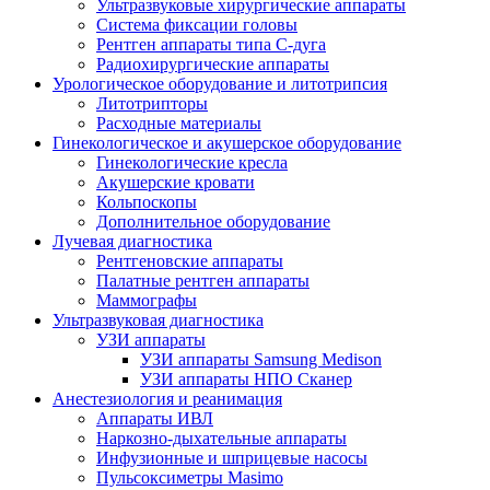
Ультразвуковые хирургические аппараты
Система фиксации головы
Рентген аппараты типа С-дуга
Радиохирургические аппараты
Урологическое оборудование и литотрипсия
Литотрипторы
Расходные материалы
Гинекологическое и акушерское оборудование
Гинекологические кресла
Акушерские кровати
Кольпоскопы
Дополнительное оборудование
Лучевая диагностика
Рентгеновские аппараты
Палатные рентген аппараты
Маммографы
Ультразвуковая диагностика
УЗИ аппараты
УЗИ аппараты Samsung Medison
УЗИ аппараты НПО Сканер
Анестезиология и реанимация
Аппараты ИВЛ
Наркозно-дыхательные аппараты
Инфузионные и шприцевые насосы
Пульсоксиметры Masimo