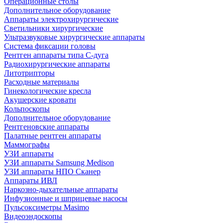
Операционные столы
Дополнительное оборудование
Аппараты электрохирургические
Светильники хирургические
Ультразвуковые хирургические аппараты
Система фиксации головы
Рентген аппараты типа С-дуга
Радиохирургические аппараты
Литотрипторы
Расходные материалы
Гинекологические кресла
Акушерские кровати
Кольпоскопы
Дополнительное оборудование
Рентгеновские аппараты
Палатные рентген аппараты
Маммографы
УЗИ аппараты
УЗИ аппараты Samsung Medison
УЗИ аппараты НПО Сканер
Аппараты ИВЛ
Наркозно-дыхательные аппараты
Инфузионные и шприцевые насосы
Пульсоксиметры Masimo
Видеоэндоскопы