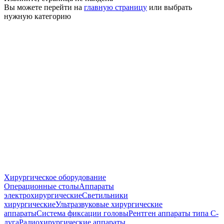
Вы можете перейти на
главную страницу
или выбрать
нужную категорию
Хирургическое оборудование
Операционные столы
Аппараты
электрохирургические
Светильники
хирургические
Ультразвуковые хирургические
аппараты
Система фиксации головы
Рентген аппараты типа С-
дуга
Радиохирургические аппараты