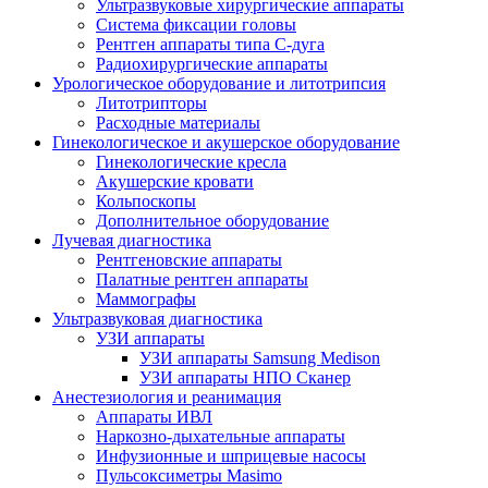
Ультразвуковые хирургические аппараты
Система фиксации головы
Рентген аппараты типа С-дуга
Радиохирургические аппараты
Урологическое оборудование и литотрипсия
Литотрипторы
Расходные материалы
Гинекологическое и акушерское оборудование
Гинекологические кресла
Акушерские кровати
Кольпоскопы
Дополнительное оборудование
Лучевая диагностика
Рентгеновские аппараты
Палатные рентген аппараты
Маммографы
Ультразвуковая диагностика
УЗИ аппараты
УЗИ аппараты Samsung Medison
УЗИ аппараты НПО Сканер
Анестезиология и реанимация
Аппараты ИВЛ
Наркозно-дыхательные аппараты
Инфузионные и шприцевые насосы
Пульсоксиметры Masimo