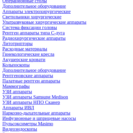
Операционные столы
Дополнительное оборудование
Аппараты электрохирургические
Светильники хирургические
Ультразвуковые хирургические аппараты
Система фиксации головы
Рентген аппараты типа С-дуга
Радиохирургические аппараты
Литотрипторы
Расходные материалы
Гинекологические кресла
Акушерские кровати
Кольпоскопы
Дополнительное оборудование
Рентгеновские аппараты
Палатные рентген аппараты
Маммографы
УЗИ аппараты
УЗИ аппараты Samsung Medison
УЗИ аппараты НПО Сканер
Аппараты ИВЛ
Наркозно-дыхательные аппараты
Инфузионные и шприцевые насосы
Пульсоксиметры Masimo
Видеоэндоскопы