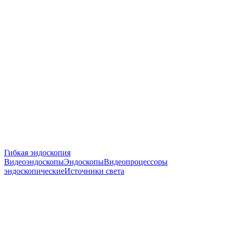
Гибкая эндоскопия
Видеоэндоскопы
Эндоскопы
Видеопроцессоры
эндоскопические
Источники света