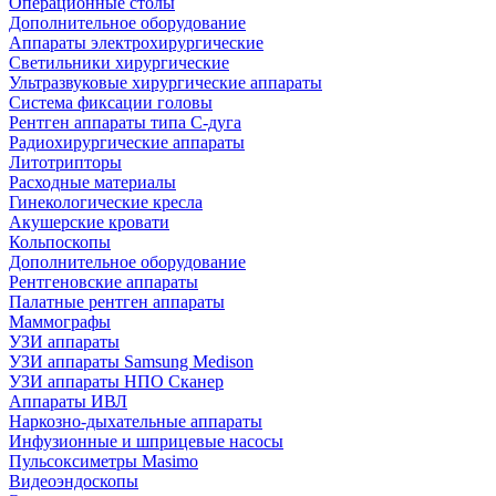
Операционные столы
Дополнительное оборудование
Аппараты электрохирургические
Светильники хирургические
Ультразвуковые хирургические аппараты
Система фиксации головы
Рентген аппараты типа С-дуга
Радиохирургические аппараты
Литотрипторы
Расходные материалы
Гинекологические кресла
Акушерские кровати
Кольпоскопы
Дополнительное оборудование
Рентгеновские аппараты
Палатные рентген аппараты
Маммографы
УЗИ аппараты
УЗИ аппараты Samsung Medison
УЗИ аппараты НПО Сканер
Аппараты ИВЛ
Наркозно-дыхательные аппараты
Инфузионные и шприцевые насосы
Пульсоксиметры Masimo
Видеоэндоскопы