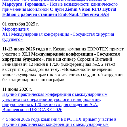
Марбурга, Германия
, - Новые возможности клинического
применения мобильной
С-дуги Ziehm Vision RFD Hybrid
Edition
с рабочей станцией
EndoNaut, Therenva SAS
01 сентября 2025 г.
Мероприятия
XLI Международная конференция «Сосудистая хирургия
будущего»
11-13 июня 2026 года
в г. Казань компания ЕВРОТЕХ примет
участие в
XLI Международной конференции «Сосудистая
хирургия будущего»
, где наш спикер Сорокин Виталий
Геннадиевич 12 июня в 17:20 (Конференц-зал №2, 2 этаж)
выступит с докладом на тему: «Возможности внедрения
эндоваскулярных практик в отделениях сосудистой хирургии
без стационарного ангиографа».
11 июня 2026 г.
Научно-практическая конференция с международным
участием по оперативной урологии и андрологии,
приуроченная к 120-летию со дня рождения А.А.
Вишневского UROCARE 2026
4-5 июня 2026 года компания ЕВРОТЕХ примет участие в
Научно-практической конференции с международным