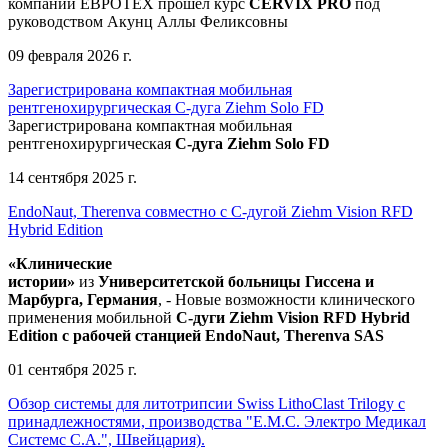
компании ЕВРОТЕХ
прошел
курс
CERVIX PRO
под
руководством Акунц Аллы Феликсовны
09 февраля 2026 г.
Зарегистрирована компактная мобильная
рентгенохирургическая С-дуга Ziehm Solo FD
Зарегистрирована компактная мобильная
рентгенохирургическая
С-дуга Ziehm Solo FD
14 сентября 2025 г.
EndoNaut, Therenva совместно с С-дугой Ziehm Vision RFD
Hybrid Edition
«Клинические
истории»
из
Университетск
ой
больниц
ы
Гиссена и
Марбурга, Германия
, - Новые возможности клинического
применения мобильной
С-дуги Ziehm Vision RFD Hybrid
Edition
с рабочей станцией
EndoNaut, Therenva SAS
01 сентября 2025 г.
Обзор системы для литотрипсии Swiss LithoClast Trilogy с
принадлежностями, производства "Е.М.С. Электро Медикал
Системс С.А.", Швейцария).