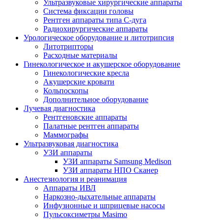
Ультразвуковые хирургические аппараты
Система фиксации головы
Рентген аппараты типа С-дуга
Радиохирургические аппараты
Урологическое оборудование и литотрипсия
Литотрипторы
Расходные материалы
Гинекологическое и акушерское оборудование
Гинекологические кресла
Акушерские кровати
Кольпоскопы
Дополнительное оборудование
Лучевая диагностика
Рентгеновские аппараты
Палатные рентген аппараты
Маммографы
Ультразвуковая диагностика
УЗИ аппараты
УЗИ аппараты Samsung Medison
УЗИ аппараты НПО Сканер
Анестезиология и реанимация
Аппараты ИВЛ
Наркозно-дыхательные аппараты
Инфузионные и шприцевые насосы
Пульсоксиметры Masimo