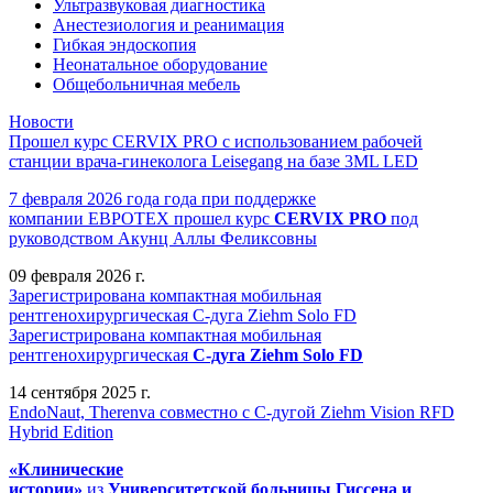
Ультразвуковая диагностика
Анестезиология и реанимация
Гибкая эндоскопия
Неонатальное оборудование
Общебольничная мебель
Новости
Прошел курс CERVIX PRO с использованием рабочей
станции врача-гинеколога Leisegang на базе 3ML LED
7 февраля 2026 года года при поддержке
компании ЕВРОТЕХ
прошел
курс
CERVIX PRO
под
руководством Акунц Аллы Феликсовны
09 февраля 2026 г.
Зарегистрирована компактная мобильная
рентгенохирургическая С-дуга Ziehm Solo FD
Зарегистрирована компактная мобильная
рентгенохирургическая
С-дуга Ziehm Solo FD
14 сентября 2025 г.
EndoNaut, Therenva совместно с С-дугой Ziehm Vision RFD
Hybrid Edition
«Клинические
истории»
из
Университетск
ой
больниц
ы
Гиссена и