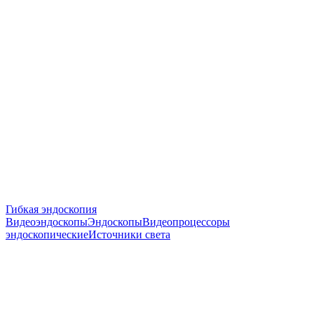
Гибкая эндоскопия
Видеоэндоскопы
Эндоскопы
Видеопроцессоры
эндоскопические
Источники света