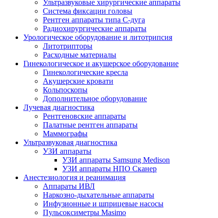
Ультразвуковые хирургические аппараты
Система фиксации головы
Рентген аппараты типа С-дуга
Радиохирургические аппараты
Урологическое оборудование и литотрипсия
Литотрипторы
Расходные материалы
Гинекологическое и акушерское оборудование
Гинекологические кресла
Акушерские кровати
Кольпоскопы
Дополнительное оборудование
Лучевая диагностика
Рентгеновские аппараты
Палатные рентген аппараты
Маммографы
Ультразвуковая диагностика
УЗИ аппараты
УЗИ аппараты Samsung Medison
УЗИ аппараты НПО Сканер
Анестезиология и реанимация
Аппараты ИВЛ
Наркозно-дыхательные аппараты
Инфузионные и шприцевые насосы
Пульсоксиметры Masimo