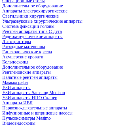
Операционные столы
Дополнительное оборудование
Аппараты электрохирургические
Светильники хирургические
Ультразвуковые хирургические аппараты
Система фиксации головы
Рентген аппараты типа С-дуга
Радиохирургические аппараты
Литотрипторы
Расходные материалы
Гинекологические кресла
Акушерские кровати
Кольпоскопы
Дополнительное оборудование
Рентгеновские аппараты
Палатные рентген аппараты
Маммографы
УЗИ аппараты
УЗИ аппараты Samsung Medison
УЗИ аппараты НПО Сканер
Аппараты ИВЛ
Наркозно-дыхательные аппараты
Инфузионные и шприцевые насосы
Пульсоксиметры Masimo
Видеоэндоскопы