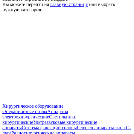
Вы можете перейти на
главную страницу
или выбрать
нужную категорию
Хирургическое оборудование
Операционные столы
Аппараты
электрохирургические
Светильники
хирургические
Ультразвуковые хирургические
аппараты
Система фиксации головы
Рентген аппараты типа С-
дуга
Радиохирургические аппараты