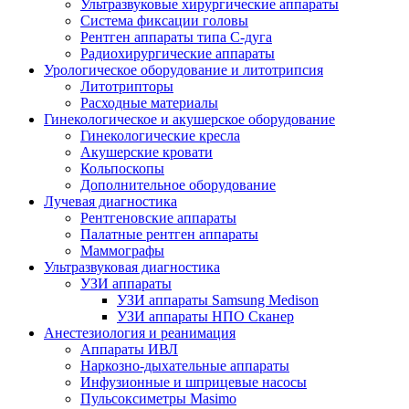
Ультразвуковые хирургические аппараты
Система фиксации головы
Рентген аппараты типа С-дуга
Радиохирургические аппараты
Урологическое оборудование и литотрипсия
Литотрипторы
Расходные материалы
Гинекологическое и акушерское оборудование
Гинекологические кресла
Акушерские кровати
Кольпоскопы
Дополнительное оборудование
Лучевая диагностика
Рентгеновские аппараты
Палатные рентген аппараты
Маммографы
Ультразвуковая диагностика
УЗИ аппараты
УЗИ аппараты Samsung Medison
УЗИ аппараты НПО Сканер
Анестезиология и реанимация
Аппараты ИВЛ
Наркозно-дыхательные аппараты
Инфузионные и шприцевые насосы
Пульсоксиметры Masimo