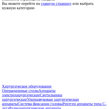
Вы можете перейти на
главную страницу
или выбрать
нужную категорию
Хирургическое оборудование
Операционные столы
Аппараты
электрохирургические
Светильники
хирургические
Ультразвуковые хирургические
аппараты
Система фиксации головы
Рентген аппараты типа С-
дуга
Радиохирургические аппараты