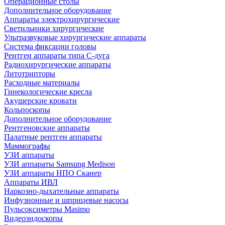
Операционные столы
Дополнительное оборудование
Аппараты электрохирургические
Светильники хирургические
Ультразвуковые хирургические аппараты
Система фиксации головы
Рентген аппараты типа С-дуга
Радиохирургические аппараты
Литотрипторы
Расходные материалы
Гинекологические кресла
Акушерские кровати
Кольпоскопы
Дополнительное оборудование
Рентгеновские аппараты
Палатные рентген аппараты
Маммографы
УЗИ аппараты
УЗИ аппараты Samsung Medison
УЗИ аппараты НПО Сканер
Аппараты ИВЛ
Наркозно-дыхательные аппараты
Инфузионные и шприцевые насосы
Пульсоксиметры Masimo
Видеоэндоскопы