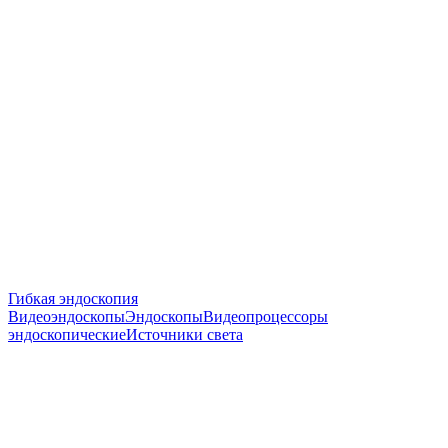
Гибкая эндоскопия
Видеоэндоскопы
Эндоскопы
Видеопроцессоры
эндоскопические
Источники света