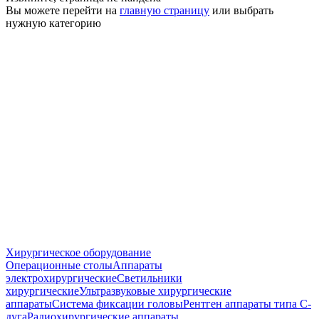
Вы можете перейти на
главную страницу
или выбрать
нужную категорию
Хирургическое оборудование
Операционные столы
Аппараты
электрохирургические
Светильники
хирургические
Ультразвуковые хирургические
аппараты
Система фиксации головы
Рентген аппараты типа С-
дуга
Радиохирургические аппараты