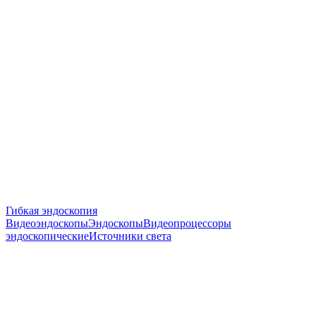
Гибкая эндоскопия
Видеоэндоскопы
Эндоскопы
Видеопроцессоры
эндоскопические
Источники света