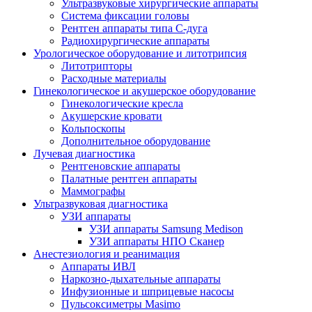
Ультразвуковые хирургические аппараты
Система фиксации головы
Рентген аппараты типа С-дуга
Радиохирургические аппараты
Урологическое оборудование и литотрипсия
Литотрипторы
Расходные материалы
Гинекологическое и акушерское оборудование
Гинекологические кресла
Акушерские кровати
Кольпоскопы
Дополнительное оборудование
Лучевая диагностика
Рентгеновские аппараты
Палатные рентген аппараты
Маммографы
Ультразвуковая диагностика
УЗИ аппараты
УЗИ аппараты Samsung Medison
УЗИ аппараты НПО Сканер
Анестезиология и реанимация
Аппараты ИВЛ
Наркозно-дыхательные аппараты
Инфузионные и шприцевые насосы
Пульсоксиметры Masimo