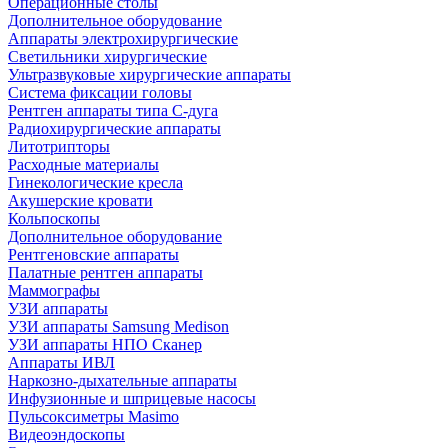
Операционные столы
Дополнительное оборудование
Аппараты электрохирургические
Светильники хирургические
Ультразвуковые хирургические аппараты
Система фиксации головы
Рентген аппараты типа С-дуга
Радиохирургические аппараты
Литотрипторы
Расходные материалы
Гинекологические кресла
Акушерские кровати
Кольпоскопы
Дополнительное оборудование
Рентгеновские аппараты
Палатные рентген аппараты
Маммографы
УЗИ аппараты
УЗИ аппараты Samsung Medison
УЗИ аппараты НПО Сканер
Аппараты ИВЛ
Наркозно-дыхательные аппараты
Инфузионные и шприцевые насосы
Пульсоксиметры Masimo
Видеоэндоскопы