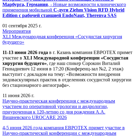
Марбурга, Германия
, - Новые возможности клинического
применения мобильной
С-дуги Ziehm Vision RFD Hybrid
Edition
с рабочей станцией
EndoNaut, Therenva SAS
01 сентября 2025 г.
Мероприятия
XLI Международная конференция «Сосудистая хирургия
будущего»
11-13 июня 2026 года
в г. Казань компания ЕВРОТЕХ примет
участие в
XLI Международной конференции «Сосудистая
хирургия будущего»
, где наш спикер Сорокин Виталий
Геннадиевич 12 июня в 17:20 (Конференц-зал №2, 2 этаж)
выступит с докладом на тему: «Возможности внедрения
эндоваскулярных практик в отделениях сосудистой хирургии
без стационарного ангиографа».
11 июня 2026 г.
Научно-практическая конференция с международным
участием по оперативной урологии и андрологии,
приуроченная к 120-летию со дня рождения А.А.
Вишневского UROCARE 2026
4-5 июня 2026 года компания ЕВРОТЕХ примет участие в
Научно-практической конференции с международным