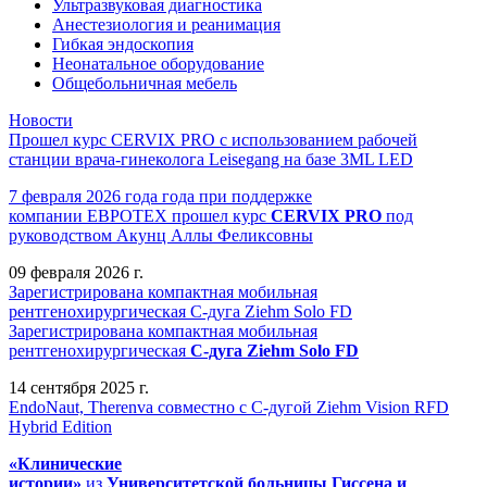
Ультразвуковая диагностика
Анестезиология и реанимация
Гибкая эндоскопия
Неонатальное оборудование
Общебольничная мебель
Новости
Прошел курс CERVIX PRO с использованием рабочей
станции врача-гинеколога Leisegang на базе 3ML LED
7 февраля 2026 года года при поддержке
компании ЕВРОТЕХ
прошел
курс
CERVIX PRO
под
руководством Акунц Аллы Феликсовны
09 февраля 2026 г.
Зарегистрирована компактная мобильная
рентгенохирургическая С-дуга Ziehm Solo FD
Зарегистрирована компактная мобильная
рентгенохирургическая
С-дуга Ziehm Solo FD
14 сентября 2025 г.
EndoNaut, Therenva совместно с С-дугой Ziehm Vision RFD
Hybrid Edition
«Клинические
истории»
из
Университетск
ой
больниц
ы
Гиссена и