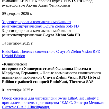
компании ЕВРОТЕХ
прошел
курс
CERVIX PRO
под
руководством Акунц Аллы Феликсовны
09 февраля 2026 г.
Зарегистрирована компактная мобильная
рентгенохирургическая С-дуга Ziehm Solo FD
Зарегистрирована компактная мобильная
рентгенохирургическая
С-дуга Ziehm Solo FD
14 сентября 2025 г.
EndoNaut, Therenva совместно с С-дугой Ziehm Vision RFD
Hybrid Edition
«Клинические
истории»
из
Университетск
ой
больниц
ы
Гиссена и
Марбурга, Германия
, - Новые возможности клинического
применения мобильной
С-дуги Ziehm Vision RFD Hybrid
Edition
с рабочей станцией
EndoNaut, Therenva SAS
01 сентября 2025 г.
Обзор системы для литотрипсии Swiss LithoClast Trilogy с
принадлежностями, производства "Е.М.С. Электро Медикал
Системс С.А.", Швейцария).