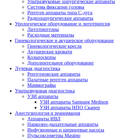
Ультразвуковые хирургические аппараты
Система фиксации головы
Рентген аппараты типа С-дуга
Радиохирургические аппараты
Урологическое оборудование и литотрипсия
Литотрипторы
Расходные материалы
Гинекологическое и акушерское оборудование
Гинекологические кресла
Акушерские кровати
Кольпоскопы
Дополнительное оборудование
Лучевая диагностика
Рентгеновские аппараты
Палатные рентген аппараты
Маммографы
Ультразвуковая диагностика
УЗИ аппараты
УЗИ аппараты Samsung Medison
УЗИ аппараты НПО Сканер
Анестезиология и реанимация
Аппараты ИВЛ
Наркозно-дыхательные аппараты
Инфузионные и шприцевые насосы
Пульсоксиметры Masimo