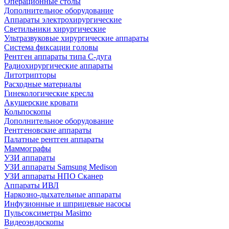
Операционные столы
Дополнительное оборудование
Аппараты электрохирургические
Светильники хирургические
Ультразвуковые хирургические аппараты
Система фиксации головы
Рентген аппараты типа С-дуга
Радиохирургические аппараты
Литотрипторы
Расходные материалы
Гинекологические кресла
Акушерские кровати
Кольпоскопы
Дополнительное оборудование
Рентгеновские аппараты
Палатные рентген аппараты
Маммографы
УЗИ аппараты
УЗИ аппараты Samsung Medison
УЗИ аппараты НПО Сканер
Аппараты ИВЛ
Наркозно-дыхательные аппараты
Инфузионные и шприцевые насосы
Пульсоксиметры Masimo
Видеоэндоскопы