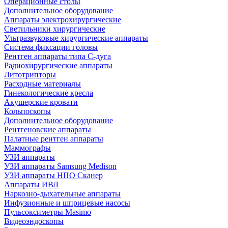
Операционные столы
Дополнительное оборудование
Аппараты электрохирургические
Светильники хирургические
Ультразвуковые хирургические аппараты
Система фиксации головы
Рентген аппараты типа С-дуга
Радиохирургические аппараты
Литотрипторы
Расходные материалы
Гинекологические кресла
Акушерские кровати
Кольпоскопы
Дополнительное оборудование
Рентгеновские аппараты
Палатные рентген аппараты
Маммографы
УЗИ аппараты
УЗИ аппараты Samsung Medison
УЗИ аппараты НПО Сканер
Аппараты ИВЛ
Наркозно-дыхательные аппараты
Инфузионные и шприцевые насосы
Пульсоксиметры Masimo
Видеоэндоскопы