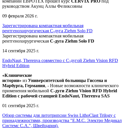
компании ЕВРОТЕХ
прошел
курс
CERVIX PRO
под
руководством Акунц Аллы Феликсовны
09 февраля 2026 г.
Зарегистрирована компактная мобильная
рентгенохирургическая С-дуга Ziehm Solo FD
Зарегистрирована компактная мобильная
рентгенохирургическая
С-дуга Ziehm Solo FD
14 сентября 2025 г.
EndoNaut, Therenva совместно с С-дугой Ziehm Vision RFD
Hybrid Edition
«Клинические
истории»
из
Университетск
ой
больниц
ы
Гиссена и
Марбурга, Германия
, - Новые возможности клинического
применения мобильной
С-дуги Ziehm Vision RFD Hybrid
Edition
с рабочей станцией
EndoNaut, Therenva SAS
01 сентября 2025 г.
Обзор системы для литотрипсии Swiss LithoClast Trilogy с
принадлежностями, производства "Е.М.С. Электро Медикал
Системс С.А.", Швейцария).