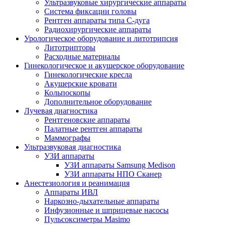
Ультразвуковые хирургические аппараты
Система фиксации головы
Рентген аппараты типа С-дуга
Радиохирургические аппараты
Урологическое оборудование и литотрипсия
Литотрипторы
Расходные материалы
Гинекологическое и акушерское оборудование
Гинекологические кресла
Акушерские кровати
Кольпоскопы
Дополнительное оборудование
Лучевая диагностика
Рентгеновские аппараты
Палатные рентген аппараты
Маммографы
Ультразвуковая диагностика
УЗИ аппараты
УЗИ аппараты Samsung Medison
УЗИ аппараты НПО Сканер
Анестезиология и реанимация
Аппараты ИВЛ
Наркозно-дыхательные аппараты
Инфузионные и шприцевые насосы
Пульсоксиметры Masimo