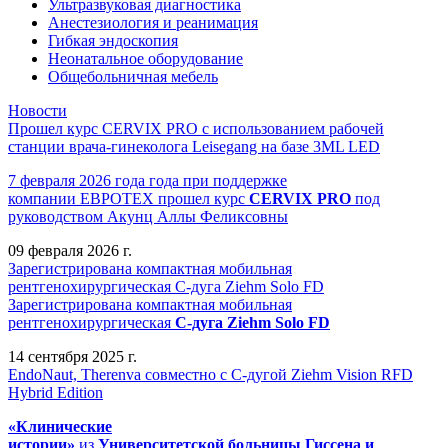
Ультразвуковая диагностика
Анестезиология и реанимация
Гибкая эндоскопия
Неонатальное оборудование
Общебольничная мебель
Новости
Прошел курс CERVIX PRO с использованием рабочей
станции врача-гинеколога Leisegang на базе 3ML LED
7 февраля 2026 года года при поддержке
компании ЕВРОТЕХ
прошел
курс
CERVIX PRO
под
руководством Акунц Аллы Феликсовны
09 февраля 2026 г.
Зарегистрирована компактная мобильная
рентгенохирургическая С-дуга Ziehm Solo FD
Зарегистрирована компактная мобильная
рентгенохирургическая
С-дуга Ziehm Solo FD
14 сентября 2025 г.
EndoNaut, Therenva совместно с С-дугой Ziehm Vision RFD
Hybrid Edition
«Клинические
истории»
из
Университетск
ой
больниц
ы
Гиссена и