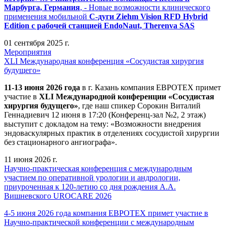
Марбурга, Германия
, - Новые возможности клинического
применения мобильной
С-дуги Ziehm Vision RFD Hybrid
Edition
с рабочей станцией
EndoNaut, Therenva SAS
01 сентября 2025 г.
Мероприятия
XLI Международная конференция «Сосудистая хирургия
будущего»
11-13 июня 2026 года
в г. Казань компания ЕВРОТЕХ примет
участие в
XLI Международной конференции «Сосудистая
хирургия будущего»
, где наш спикер Сорокин Виталий
Геннадиевич 12 июня в 17:20 (Конференц-зал №2, 2 этаж)
выступит с докладом на тему: «Возможности внедрения
эндоваскулярных практик в отделениях сосудистой хирургии
без стационарного ангиографа».
11 июня 2026 г.
Научно-практическая конференция с международным
участием по оперативной урологии и андрологии,
приуроченная к 120-летию со дня рождения А.А.
Вишневского UROCARE 2026
4-5 июня 2026 года компания ЕВРОТЕХ примет участие в
Научно-практической конференции с международным