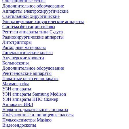
Операционные столы
Дополнительное оборудование
Аппараты электрохирургические
Светильники хирургические
Ультразвуковые хирургические аппараты
Система фиксации головы
Рентген аппараты типа С-дуга
Радиохирургические аппараты
Литотрипторы
Расходные материалы
Гинекологические кресла
Акушерские кровати
Кольпоскопы
Дополнительное оборудование
Рентгеновские аппараты
Палатные рентген аппараты
Маммографы
УЗИ аппараты
УЗИ аппараты Samsung Medison
УЗИ аппараты НПО Сканер
Аппараты ИВЛ
Наркозно-дыхательные аппараты
Инфузионные и шприцевые насосы
Пульсоксиметры Masimo
Видеоэндоскопы