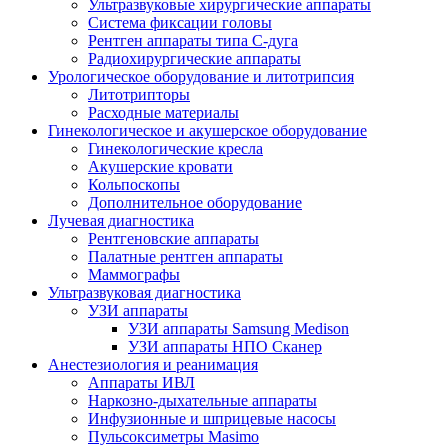
Ультразвуковые хирургические аппараты
Система фиксации головы
Рентген аппараты типа С-дуга
Радиохирургические аппараты
Урологическое оборудование и литотрипсия
Литотрипторы
Расходные материалы
Гинекологическое и акушерское оборудование
Гинекологические кресла
Акушерские кровати
Кольпоскопы
Дополнительное оборудование
Лучевая диагностика
Рентгеновские аппараты
Палатные рентген аппараты
Маммографы
Ультразвуковая диагностика
УЗИ аппараты
УЗИ аппараты Samsung Medison
УЗИ аппараты НПО Сканер
Анестезиология и реанимация
Аппараты ИВЛ
Наркозно-дыхательные аппараты
Инфузионные и шприцевые насосы
Пульсоксиметры Masimo