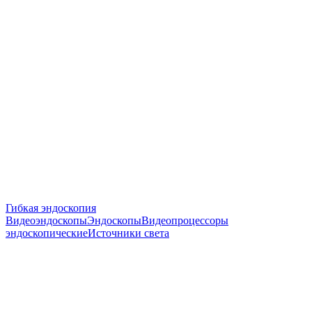
Гибкая эндоскопия
Видеоэндоскопы
Эндоскопы
Видеопроцессоры
эндоскопические
Источники света