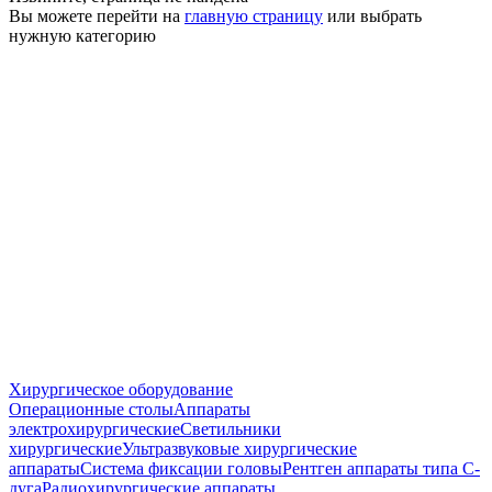
Вы можете перейти на
главную страницу
или выбрать
нужную категорию
Хирургическое оборудование
Операционные столы
Аппараты
электрохирургические
Светильники
хирургические
Ультразвуковые хирургические
аппараты
Система фиксации головы
Рентген аппараты типа С-
дуга
Радиохирургические аппараты