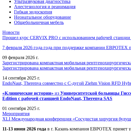
Ультразвуковая диагностика
Анестезиология и реанимация
Гибкая эндоскопия
Неонатальное оборудование
Общебольничная мебель
Новости
Прошел курс CERVIX PRO с использованием рабочей станции в
7 февраля 2026 года года при поддержке компании ЕВРОТЕХ
09 февраля 2026 г.
Зарегистрирована компактная мобильная рентгенохирургическа
Зарегистрирована компактная мобильная рентгенохирургическ
14 сентября 2025 г.
EndoNaut, Therenva совместно с С-дугой Ziehm Vision RFD Hybri
«Клинические истории»
из
Университетск
ой
больниц
ы
Гисс
Edition
с рабочей станцией
EndoNaut, Therenva SAS
01 сентября 2025 г.
Мероприятия
XLI Международная конференция «Сосудистая хирургия будущ
11-13 июня 2026 года
в г. Казань компания ЕВРОТЕХ примет у