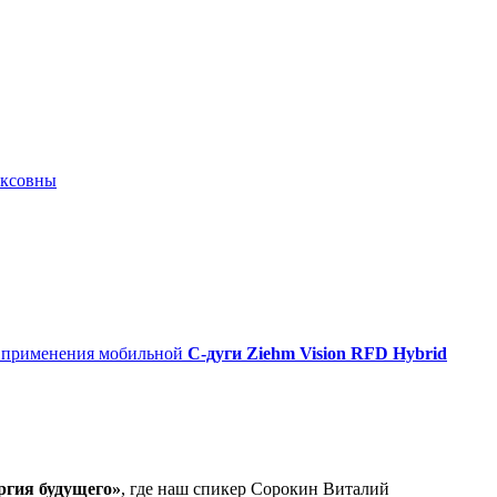
иксовны
о применения мобильной
С-дуги Ziehm Vision RFD Hybrid
ргия будущего»
, где наш спикер Сорокин Виталий