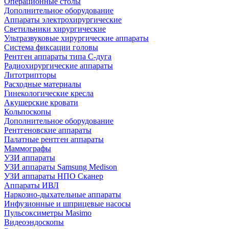
Операционные столы
Дополнительное оборудование
Аппараты электрохирургические
Светильники хирургические
Ультразвуковые хирургические аппараты
Система фиксации головы
Рентген аппараты типа С-дуга
Радиохирургические аппараты
Литотрипторы
Расходные материалы
Гинекологические кресла
Акушерские кровати
Кольпоскопы
Дополнительное оборудование
Рентгеновские аппараты
Палатные рентген аппараты
Маммографы
УЗИ аппараты
УЗИ аппараты Samsung Medison
УЗИ аппараты НПО Сканер
Аппараты ИВЛ
Наркозно-дыхательные аппараты
Инфузионные и шприцевые насосы
Пульсоксиметры Masimo
Видеоэндоскопы