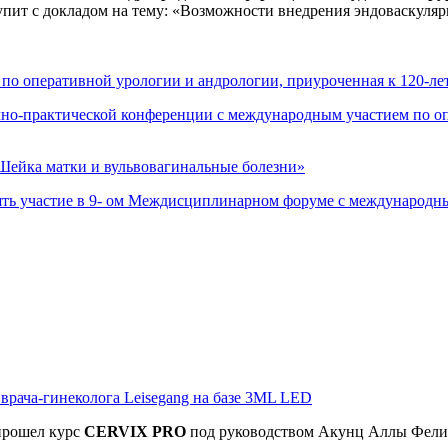
упит с докладом на тему: «Возможности внедрения эндоваскуляр
 по оперативной урологии и андрологии, приуроченная к 120-
чно-практической конференции с международным участием по 
ейка матки и вульвовагинальные болезни»
ть участие в 9- ом Междисциплинарном форуме с международны
рача-гинеколога Leisegang на базе 3ML LED
прошел
курс
CERVIX PRO
под руководством Акунц Аллы Фел