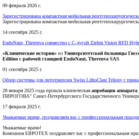
09 февраля 2026 г.
Зарегистрирована компактная мобильная рентгенохирургическа
Зарегистрирована компактная мобильная рентгенохирургическ
14 сентября 2025 г.
EndoNaut, Therenva совместно с С-дугой Ziehm Vision RFD Hybri
«Клинические истории»
из
Университетск
ой
больниц
ы
Гисс
Edition
с рабочей станцией
EndoNaut, Therenva SAS
01 сентября 2025 г.
Обзор системы для литотрипсии Swiss LithoClast Trilogy с пр
28 января 2025 года прошла клиническая
апробация аппарата д
ПИРОГОВА" Санкт-Петербургского Государственного Универс
17 февраля 2025 г.
Уважаемые врачи, поздравляем вас с профессиональным празд
Уважаемые врачи!
Компания ЕВРОТЕХ поздравляет вас с профессиональным празд