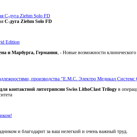
я С-дуга Ziehm Solo FD
ая
С-дуга Ziehm Solo FD
d Edition
ена и Марбурга, Германия
, - Новые возможности клиническог
инадлежностями, производства "Е.М.С. Электро Медикал Системс 
ля контактной литотрипсии Swiss LithoClast Trilogy
в операц
итета
ником!
ником и благодарит за ваш нелегкий и очень важный труд.