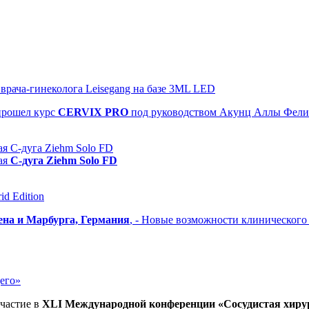
рача-гинеколога Leisegang на базе 3ML LED
прошел
курс
CERVIX PRO
под руководством Акунц Аллы Фел
я С-дуга Ziehm Solo FD
ая
С-дуга Ziehm Solo FD
d Edition
ена и Марбурга, Германия
, - Новые возможности клиническог
его»
частие в
XLI Международной конференции «Сосудистая хиру