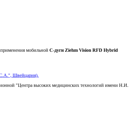
о применения мобильной
С-дуги Ziehm Vision RFD Hybrid
С.А.", Швейцария).
ионной "Центра высоких медицинских технологий имени Н.И.