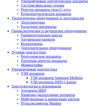
Ультразвуковые хирургические аппараты
Система фиксации головы
Рентген аппараты типа С-дуга
Радиохирургические аппараты
Урологическое оборудование и литотрипсия
Литотрипторы
Расходные материалы
Гинекологическое и акушерское оборудование
Гинекологические кресла
Акушерские кровати
Кольпоскопы
Дополнительное оборудование
Лучевая диагностика
Рентгеновские аппараты
Палатные рентген аппараты
Маммографы
Ультразвуковая диагностика
УЗИ аппараты
УЗИ аппараты Samsung Medison
УЗИ аппараты НПО Сканер
Анестезиология и реанимация
Аппараты ИВЛ
Наркозно-дыхательные аппараты
Инфузионные и шприцевые насосы
Пульсоксиметры Masimo