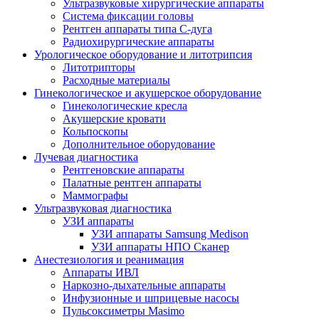
Ультразвуковые хирургические аппараты
Система фиксации головы
Рентген аппараты типа С-дуга
Радиохирургические аппараты
Урологическое оборудование и литотрипсия
Литотрипторы
Расходные материалы
Гинекологическое и акушерское оборудование
Гинекологические кресла
Акушерские кровати
Кольпоскопы
Дополнительное оборудование
Лучевая диагностика
Рентгеновские аппараты
Палатные рентген аппараты
Маммографы
Ультразвуковая диагностика
УЗИ аппараты
УЗИ аппараты Samsung Medison
УЗИ аппараты НПО Сканер
Анестезиология и реанимация
Аппараты ИВЛ
Наркозно-дыхательные аппараты
Инфузионные и шприцевые насосы
Пульсоксиметры Masimo