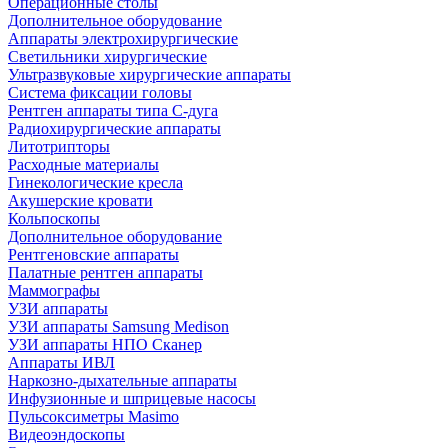
Операционные столы
Дополнительное оборудование
Аппараты электрохирургические
Светильники хирургические
Ультразвуковые хирургические аппараты
Система фиксации головы
Рентген аппараты типа С-дуга
Радиохирургические аппараты
Литотрипторы
Расходные материалы
Гинекологические кресла
Акушерские кровати
Кольпоскопы
Дополнительное оборудование
Рентгеновские аппараты
Палатные рентген аппараты
Маммографы
УЗИ аппараты
УЗИ аппараты Samsung Medison
УЗИ аппараты НПО Сканер
Аппараты ИВЛ
Наркозно-дыхательные аппараты
Инфузионные и шприцевые насосы
Пульсоксиметры Masimo
Видеоэндоскопы