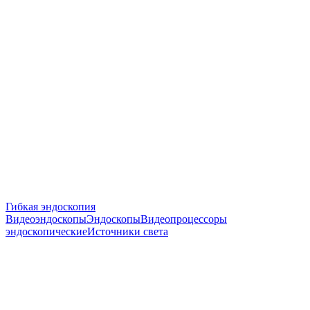
Гибкая эндоскопия
Видеоэндоскопы
Эндоскопы
Видеопроцессоры
эндоскопические
Источники света