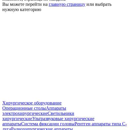
Вы можете перейти на
главную страницу
или выбрать
нужную категорию
Хирургическое оборудование
Операционные столы
Аппараты
электрохирургические
Светильники
хирургические
Ультразвуковые хирургические
аппараты
Система фиксации головы
Рентген аппараты типа С-
дуга
Радиохирургические аппараты