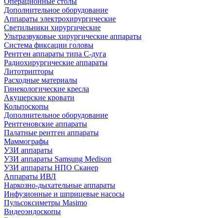
Операционные столы
Дополнительное оборудование
Аппараты электрохирургические
Светильники хирургические
Ультразвуковые хирургические аппараты
Система фиксации головы
Рентген аппараты типа С-дуга
Радиохирургические аппараты
Литотрипторы
Расходные материалы
Гинекологические кресла
Акушерские кровати
Кольпоскопы
Дополнительное оборудование
Рентгеновские аппараты
Палатные рентген аппараты
Маммографы
УЗИ аппараты
УЗИ аппараты Samsung Medison
УЗИ аппараты НПО Сканер
Аппараты ИВЛ
Наркозно-дыхательные аппараты
Инфузионные и шприцевые насосы
Пульсоксиметры Masimo
Видеоэндоскопы