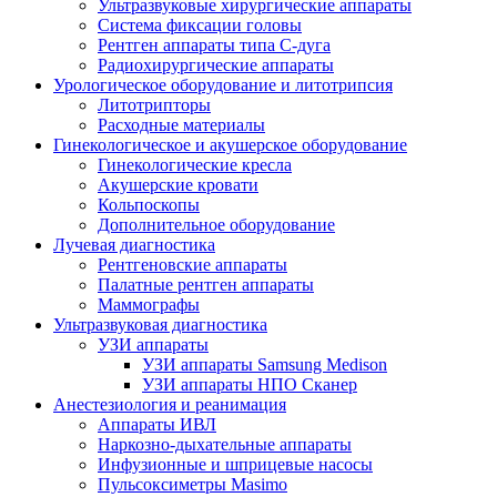
Ультразвуковые хирургические аппараты
Система фиксации головы
Рентген аппараты типа С-дуга
Радиохирургические аппараты
Урологическое оборудование и литотрипсия
Литотрипторы
Расходные материалы
Гинекологическое и акушерское оборудование
Гинекологические кресла
Акушерские кровати
Кольпоскопы
Дополнительное оборудование
Лучевая диагностика
Рентгеновские аппараты
Палатные рентген аппараты
Маммографы
Ультразвуковая диагностика
УЗИ аппараты
УЗИ аппараты Samsung Medison
УЗИ аппараты НПО Сканер
Анестезиология и реанимация
Аппараты ИВЛ
Наркозно-дыхательные аппараты
Инфузионные и шприцевые насосы
Пульсоксиметры Masimo