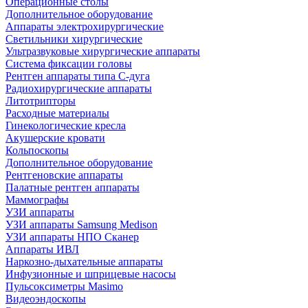
Операционные столы
Дополнительное оборудование
Аппараты электрохирургические
Светильники хирургические
Ультразвуковые хирургические аппараты
Система фиксации головы
Рентген аппараты типа С-дуга
Радиохирургические аппараты
Литотрипторы
Расходные материалы
Гинекологические кресла
Акушерские кровати
Кольпоскопы
Дополнительное оборудование
Рентгеновские аппараты
Палатные рентген аппараты
Маммографы
УЗИ аппараты
УЗИ аппараты Samsung Medison
УЗИ аппараты НПО Сканер
Аппараты ИВЛ
Наркозно-дыхательные аппараты
Инфузионные и шприцевые насосы
Пульсоксиметры Masimo
Видеоэндоскопы