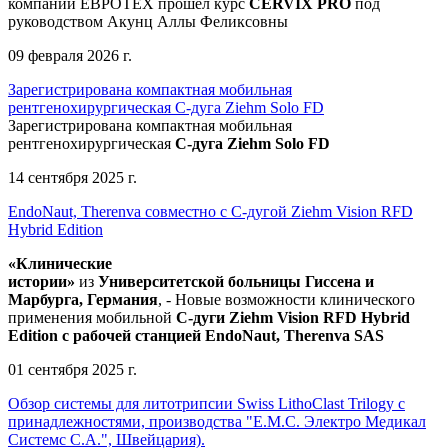
компании ЕВРОТЕХ
прошел
курс
CERVIX PRO
под
руководством Акунц Аллы Феликсовны
09 февраля 2026 г.
Зарегистрирована компактная мобильная
рентгенохирургическая С-дуга Ziehm Solo FD
Зарегистрирована компактная мобильная
рентгенохирургическая
С-дуга Ziehm Solo FD
14 сентября 2025 г.
EndoNaut, Therenva совместно с С-дугой Ziehm Vision RFD
Hybrid Edition
«Клинические
истории»
из
Университетск
ой
больниц
ы
Гиссена и
Марбурга, Германия
, - Новые возможности клинического
применения мобильной
С-дуги Ziehm Vision RFD Hybrid
Edition
с рабочей станцией
EndoNaut, Therenva SAS
01 сентября 2025 г.
Обзор системы для литотрипсии Swiss LithoClast Trilogy с
принадлежностями, производства "Е.М.С. Электро Медикал
Системс С.А.", Швейцария).