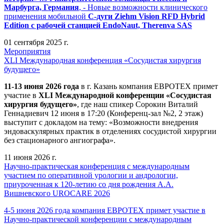
Марбурга, Германия
, - Новые возможности клинического
применения мобильной
С-дуги Ziehm Vision RFD Hybrid
Edition
с рабочей станцией
EndoNaut, Therenva SAS
01 сентября 2025 г.
Мероприятия
XLI Международная конференция «Сосудистая хирургия
будущего»
11-13 июня 2026 года
в г. Казань компания ЕВРОТЕХ примет
участие в
XLI Международной конференции «Сосудистая
хирургия будущего»
, где наш спикер Сорокин Виталий
Геннадиевич 12 июня в 17:20 (Конференц-зал №2, 2 этаж)
выступит с докладом на тему: «Возможности внедрения
эндоваскулярных практик в отделениях сосудистой хирургии
без стационарного ангиографа».
11 июня 2026 г.
Научно-практическая конференция с международным
участием по оперативной урологии и андрологии,
приуроченная к 120-летию со дня рождения А.А.
Вишневского UROCARE 2026
4-5 июня 2026 года компания ЕВРОТЕХ примет участие в
Научно-практической конференции с международным