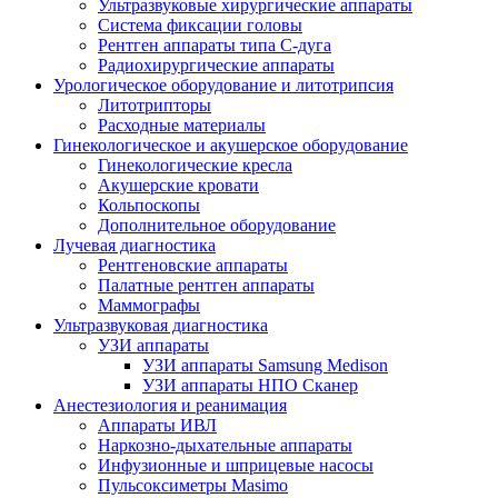
Ультразвуковые хирургические аппараты
Система фиксации головы
Рентген аппараты типа С-дуга
Радиохирургические аппараты
Урологическое оборудование и литотрипсия
Литотрипторы
Расходные материалы
Гинекологическое и акушерское оборудование
Гинекологические кресла
Акушерские кровати
Кольпоскопы
Дополнительное оборудование
Лучевая диагностика
Рентгеновские аппараты
Палатные рентген аппараты
Маммографы
Ультразвуковая диагностика
УЗИ аппараты
УЗИ аппараты Samsung Medison
УЗИ аппараты НПО Сканер
Анестезиология и реанимация
Аппараты ИВЛ
Наркозно-дыхательные аппараты
Инфузионные и шприцевые насосы
Пульсоксиметры Masimo