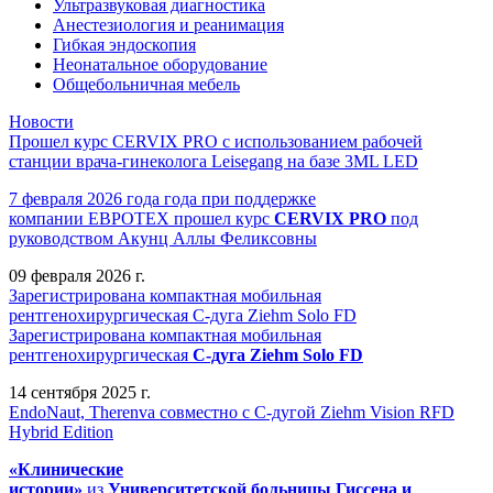
Ультразвуковая диагностика
Анестезиология и реанимация
Гибкая эндоскопия
Неонатальное оборудование
Общебольничная мебель
Новости
Прошел курс CERVIX PRO с использованием рабочей
станции врача-гинеколога Leisegang на базе 3ML LED
7 февраля 2026 года года при поддержке
компании ЕВРОТЕХ
прошел
курс
CERVIX PRO
под
руководством Акунц Аллы Феликсовны
09 февраля 2026 г.
Зарегистрирована компактная мобильная
рентгенохирургическая С-дуга Ziehm Solo FD
Зарегистрирована компактная мобильная
рентгенохирургическая
С-дуга Ziehm Solo FD
14 сентября 2025 г.
EndoNaut, Therenva совместно с С-дугой Ziehm Vision RFD
Hybrid Edition
«Клинические
истории»
из
Университетск
ой
больниц
ы
Гиссена и