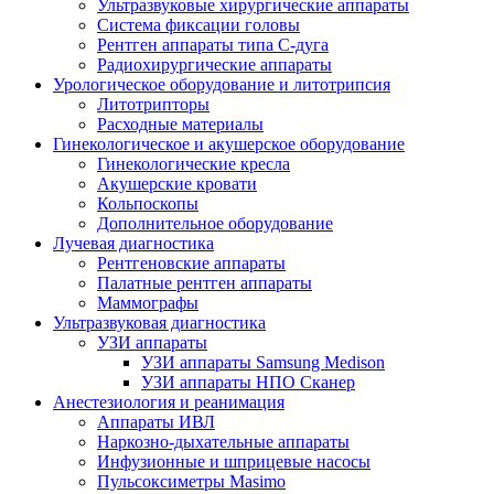
Ультразвуковые хирургические аппараты
Система фиксации головы
Рентген аппараты типа С-дуга
Радиохирургические аппараты
Урологическое оборудование и литотрипсия
Литотрипторы
Расходные материалы
Гинекологическое и акушерское оборудование
Гинекологические кресла
Акушерские кровати
Кольпоскопы
Дополнительное оборудование
Лучевая диагностика
Рентгеновские аппараты
Палатные рентген аппараты
Маммографы
Ультразвуковая диагностика
УЗИ аппараты
УЗИ аппараты Samsung Medison
УЗИ аппараты НПО Сканер
Анестезиология и реанимация
Аппараты ИВЛ
Наркозно-дыхательные аппараты
Инфузионные и шприцевые насосы
Пульсоксиметры Masimo