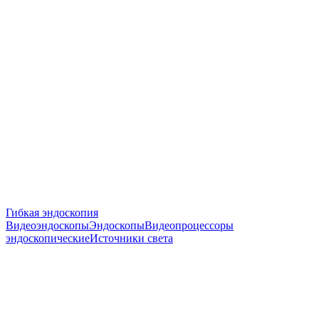
Гибкая эндоскопия
Видеоэндоскопы
Эндоскопы
Видеопроцессоры
эндоскопические
Источники света