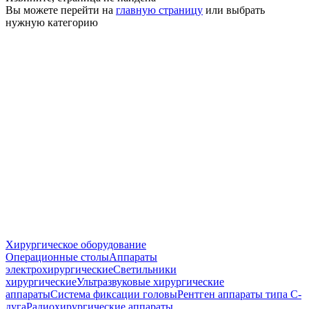
Вы можете перейти на
главную страницу
или выбрать
нужную категорию
Хирургическое оборудование
Операционные столы
Аппараты
электрохирургические
Светильники
хирургические
Ультразвуковые хирургические
аппараты
Система фиксации головы
Рентген аппараты типа С-
дуга
Радиохирургические аппараты