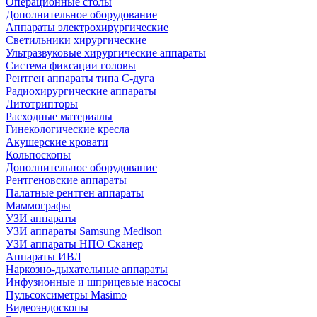
Операционные столы
Дополнительное оборудование
Аппараты электрохирургические
Светильники хирургические
Ультразвуковые хирургические аппараты
Система фиксации головы
Рентген аппараты типа С-дуга
Радиохирургические аппараты
Литотрипторы
Расходные материалы
Гинекологические кресла
Акушерские кровати
Кольпоскопы
Дополнительное оборудование
Рентгеновские аппараты
Палатные рентген аппараты
Маммографы
УЗИ аппараты
УЗИ аппараты Samsung Medison
УЗИ аппараты НПО Сканер
Аппараты ИВЛ
Наркозно-дыхательные аппараты
Инфузионные и шприцевые насосы
Пульсоксиметры Masimo
Видеоэндоскопы