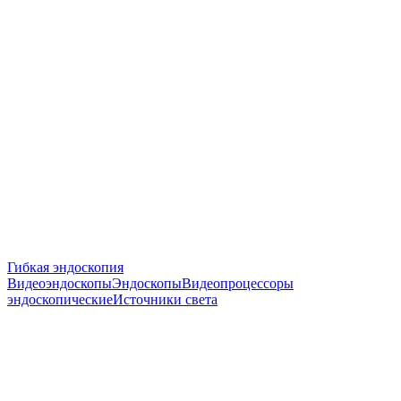
Гибкая эндоскопия
Видеоэндоскопы
Эндоскопы
Видеопроцессоры
эндоскопические
Источники света