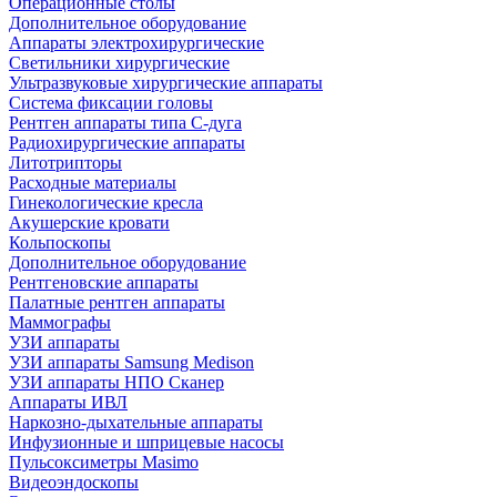
Операционные столы
Дополнительное оборудование
Аппараты электрохирургические
Светильники хирургические
Ультразвуковые хирургические аппараты
Система фиксации головы
Рентген аппараты типа С-дуга
Радиохирургические аппараты
Литотрипторы
Расходные материалы
Гинекологические кресла
Акушерские кровати
Кольпоскопы
Дополнительное оборудование
Рентгеновские аппараты
Палатные рентген аппараты
Маммографы
УЗИ аппараты
УЗИ аппараты Samsung Medison
УЗИ аппараты НПО Сканер
Аппараты ИВЛ
Наркозно-дыхательные аппараты
Инфузионные и шприцевые насосы
Пульсоксиметры Masimo
Видеоэндоскопы