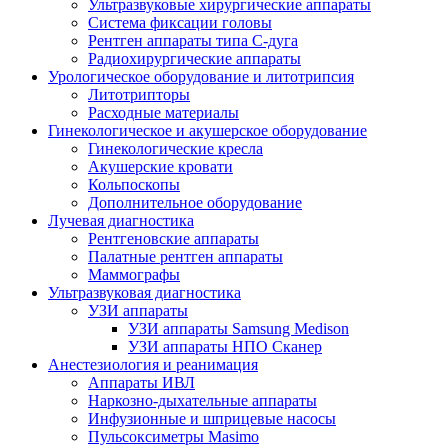
Ультразвуковые хирургические аппараты
Система фиксации головы
Рентген аппараты типа С-дуга
Радиохирургические аппараты
Урологическое оборудование и литотрипсия
Литотрипторы
Расходные материалы
Гинекологическое и акушерское оборудование
Гинекологические кресла
Акушерские кровати
Кольпоскопы
Дополнительное оборудование
Лучевая диагностика
Рентгеновские аппараты
Палатные рентген аппараты
Маммографы
Ультразвуковая диагностика
УЗИ аппараты
УЗИ аппараты Samsung Medison
УЗИ аппараты НПО Сканер
Анестезиология и реанимация
Аппараты ИВЛ
Наркозно-дыхательные аппараты
Инфузионные и шприцевые насосы
Пульсоксиметры Masimo