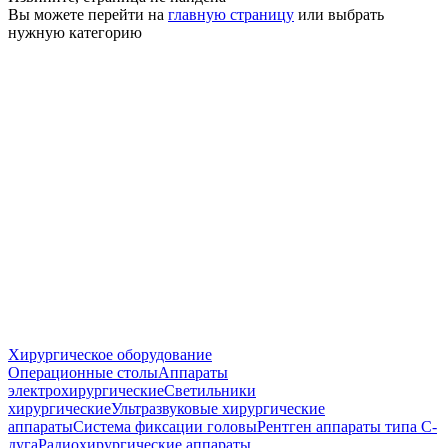
Вы можете перейти на
главную страницу
или выбрать
нужную категорию
Хирургическое оборудование
Операционные столы
Аппараты
электрохирургические
Светильники
хирургические
Ультразвуковые хирургические
аппараты
Система фиксации головы
Рентген аппараты типа С-
дуга
Радиохирургические аппараты