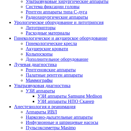
Ультразвуковые хирургические аппараты
Система фиксации головы
Рентген аппараты типа С-дуга
Радиохирургические аппараты
Урологическое оборудование и литотрипсия
Литотрипторы
Расходные материалы
Гинекологическое и акушерское оборудование
Гинекологические кресла
Акушерские кровати
Кольпоскопы
Дополнительное оборудование
Лучевая диагностика
Рентгеновские аппараты
Палатные рентген аппараты
Маммографы
Ультразвуковая диагностика
УЗИ аппараты
УЗИ аппараты Samsung Medison
УЗИ аппараты НПО Сканер
Анестезиология и реанимация
Аппараты ИВЛ
Наркозно-дыхательные аппараты
Инфузионные и шприцевые насосы
Пульсоксиметры Masimo