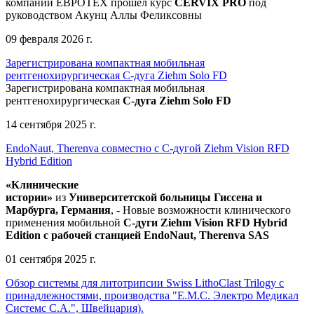
компании ЕВРОТЕХ
прошел
курс
CERVIX PRO
под
руководством Акунц Аллы Феликсовны
09 февраля 2026 г.
Зарегистрирована компактная мобильная
рентгенохирургическая С-дуга Ziehm Solo FD
Зарегистрирована компактная мобильная
рентгенохирургическая
С-дуга Ziehm Solo FD
14 сентября 2025 г.
EndoNaut, Therenva совместно с С-дугой Ziehm Vision RFD
Hybrid Edition
«Клинические
истории»
из
Университетск
ой
больниц
ы
Гиссена и
Марбурга, Германия
, - Новые возможности клинического
применения мобильной
С-дуги Ziehm Vision RFD Hybrid
Edition
с рабочей станцией
EndoNaut, Therenva SAS
01 сентября 2025 г.
Обзор системы для литотрипсии Swiss LithoClast Trilogy с
принадлежностями, производства "Е.М.С. Электро Медикал
Системс С.А.", Швейцария).