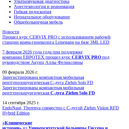
Ультразвуковая диагностика
Анестезиология и реанимация
Гибкая эндоскопия
Неонатальное оборудование
Общебольничная мебель
Новости
Прошел курс CERVIX PRO с использованием рабочей
станции врача-гинеколога Leisegang на базе 3ML LED
7 февраля 2026 года года при поддержке
компании ЕВРОТЕХ
прошел
курс
CERVIX PRO
под
руководством Акунц Аллы Феликсовны
09 февраля 2026 г.
Зарегистрирована компактная мобильная
рентгенохирургическая С-дуга Ziehm Solo FD
Зарегистрирована компактная мобильная
рентгенохирургическая
С-дуга Ziehm Solo FD
14 сентября 2025 г.
EndoNaut, Therenva совместно с С-дугой Ziehm Vision RFD
Hybrid Edition
«Клинические
истории»
из
Университетск
ой
больниц
ы
Гиссена и