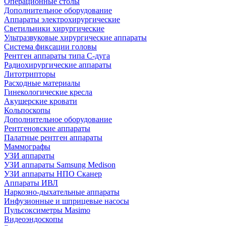
Операционные столы
Дополнительное оборудование
Аппараты электрохирургические
Светильники хирургические
Ультразвуковые хирургические аппараты
Система фиксации головы
Рентген аппараты типа С-дуга
Радиохирургические аппараты
Литотрипторы
Расходные материалы
Гинекологические кресла
Акушерские кровати
Кольпоскопы
Дополнительное оборудование
Рентгеновские аппараты
Палатные рентген аппараты
Маммографы
УЗИ аппараты
УЗИ аппараты Samsung Medison
УЗИ аппараты НПО Сканер
Аппараты ИВЛ
Наркозно-дыхательные аппараты
Инфузионные и шприцевые насосы
Пульсоксиметры Masimo
Видеоэндоскопы