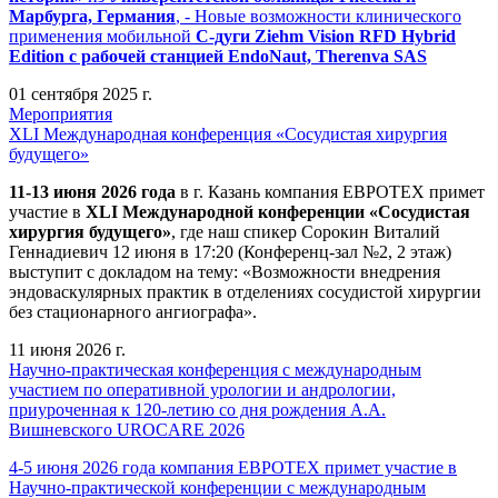
Марбурга, Германия
, - Новые возможности клинического
применения мобильной
С-дуги Ziehm Vision RFD Hybrid
Edition
с рабочей станцией
EndoNaut, Therenva SAS
01 сентября 2025 г.
Мероприятия
XLI Международная конференция «Сосудистая хирургия
будущего»
11-13 июня 2026 года
в г. Казань компания ЕВРОТЕХ примет
участие в
XLI Международной конференции «Сосудистая
хирургия будущего»
, где наш спикер Сорокин Виталий
Геннадиевич 12 июня в 17:20 (Конференц-зал №2, 2 этаж)
выступит с докладом на тему: «Возможности внедрения
эндоваскулярных практик в отделениях сосудистой хирургии
без стационарного ангиографа».
11 июня 2026 г.
Научно-практическая конференция с международным
участием по оперативной урологии и андрологии,
приуроченная к 120-летию со дня рождения А.А.
Вишневского UROCARE 2026
4-5 июня 2026 года компания ЕВРОТЕХ примет участие в
Научно-практической конференции с международным