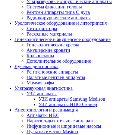
Ультразвуковые хирургические аппараты
Система фиксации головы
Рентген аппараты типа С-дуга
Радиохирургические аппараты
Урологическое оборудование и литотрипсия
Литотрипторы
Расходные материалы
Гинекологическое и акушерское оборудование
Гинекологические кресла
Акушерские кровати
Кольпоскопы
Дополнительное оборудование
Лучевая диагностика
Рентгеновские аппараты
Палатные рентген аппараты
Маммографы
Ультразвуковая диагностика
УЗИ аппараты
УЗИ аппараты Samsung Medison
УЗИ аппараты НПО Сканер
Анестезиология и реанимация
Аппараты ИВЛ
Наркозно-дыхательные аппараты
Инфузионные и шприцевые насосы
Пульсоксиметры Masimo