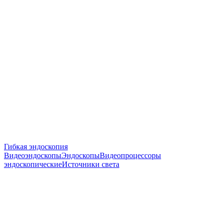
Гибкая эндоскопия
Видеоэндоскопы
Эндоскопы
Видеопроцессоры
эндоскопические
Источники света