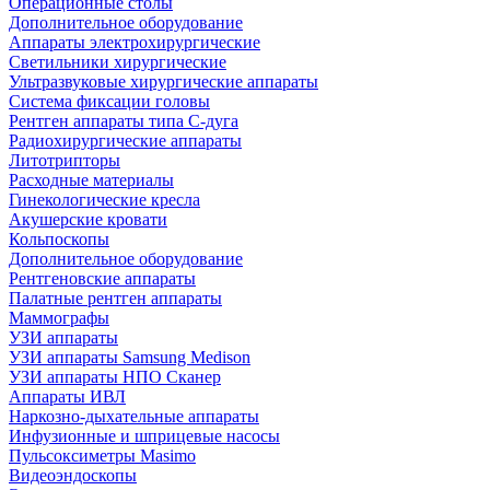
Операционные столы
Дополнительное оборудование
Аппараты электрохирургические
Светильники хирургические
Ультразвуковые хирургические аппараты
Система фиксации головы
Рентген аппараты типа С-дуга
Радиохирургические аппараты
Литотрипторы
Расходные материалы
Гинекологические кресла
Акушерские кровати
Кольпоскопы
Дополнительное оборудование
Рентгеновские аппараты
Палатные рентген аппараты
Маммографы
УЗИ аппараты
УЗИ аппараты Samsung Medison
УЗИ аппараты НПО Сканер
Аппараты ИВЛ
Наркозно-дыхательные аппараты
Инфузионные и шприцевые насосы
Пульсоксиметры Masimo
Видеоэндоскопы