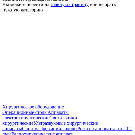
Вы можете перейти на
главную страницу
или выбрать
нужную категорию
Хирургическое оборудование
Операционные столы
Аппараты
электрохирургические
Светильники
хирургические
Ультразвуковые хирургические
аппараты
Система фиксации головы
Рентген аппараты типа С-
дуга
Радиохирургические аппараты