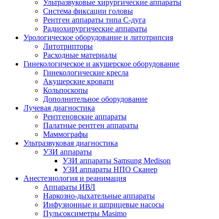
Ультразвуковые хирургические аппараты
Система фиксации головы
Рентген аппараты типа С-дуга
Радиохирургические аппараты
Урологическое оборудование и литотрипсия
Литотрипторы
Расходные материалы
Гинекологическое и акушерское оборудование
Гинекологические кресла
Акушерские кровати
Кольпоскопы
Дополнительное оборудование
Лучевая диагностика
Рентгеновские аппараты
Палатные рентген аппараты
Маммографы
Ультразвуковая диагностика
УЗИ аппараты
УЗИ аппараты Samsung Medison
УЗИ аппараты НПО Сканер
Анестезиология и реанимация
Аппараты ИВЛ
Наркозно-дыхательные аппараты
Инфузионные и шприцевые насосы
Пульсоксиметры Masimo