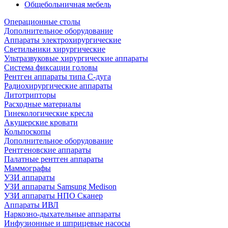
Общебольничная мебель
Операционные столы
Дополнительное оборудование
Аппараты электрохирургические
Светильники хирургические
Ультразвуковые хирургические аппараты
Система фиксации головы
Рентген аппараты типа С-дуга
Радиохирургические аппараты
Литотрипторы
Расходные материалы
Гинекологические кресла
Акушерские кровати
Кольпоскопы
Дополнительное оборудование
Рентгеновские аппараты
Палатные рентген аппараты
Маммографы
УЗИ аппараты
УЗИ аппараты Samsung Medison
УЗИ аппараты НПО Сканер
Аппараты ИВЛ
Наркозно-дыхательные аппараты
Инфузионные и шприцевые насосы