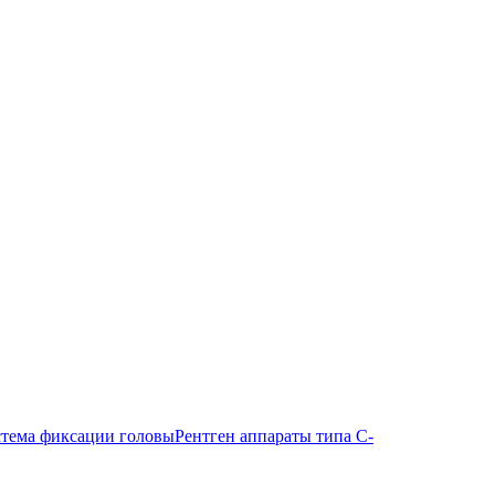
тема фиксации головы
Рентген аппараты типа С-