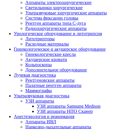
Аппараты электрохирургические
Светильники хирургические
Ультразвуковые хирургические аппараты
Система фиксации головы
Рентген аппараты типа С-дуга
Радиохирургические аппараты
Урологическое оборудование и литотрипсия
Литотрипторы
Расходные материалы
Гинекологическое и акушерское оборудование
Гинекологические кресла
Акушерские кровати
Кольпоскопы
Дополнительное оборудование
Лучевая диагностика
Рентгеновские аппараты
Палатные рентген аппараты
Маммографы
Ультразвуковая диагностика
УЗИ аппараты
УЗИ аппараты Samsung Medison
УЗИ аппараты НПО Сканер
Анестезиология и реанимация
Аппараты ИВЛ
Наркозно-дыхательные аппараты