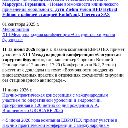
Марбурга, Германия
, - Новые возможности клинического
применения мобильной
С-дуги Ziehm Vision RFD Hybrid
Edition
с рабочей станцией
EndoNaut, Therenva SAS
01 сентября 2025 г.
Мероприятия
XLI Международная конференция «Сосудистая хирургия
будущего»
11-13 июня 2026 года
в г. Казань компания ЕВРОТЕХ примет
участие в
XLI Международной конференции «Сосудистая
хирургия будущего»
, где наш спикер Сорокин Виталий
Геннадиевич 12 июня в 17:20 (Конференц-зал №2, 2 этаж)
выступит с докладом на тему: «Возможности внедрения
эндоваскулярных практик в отделениях сосудистой хирургии
без стационарного ангиографа».
11 июня 2026 г.
Научно-практическая конференция с международным
участием по оперативной урологии и андрологии,
приуроченная к 120-летию со дня рождения А.А.
Вишневского UROCARE 2026
4-5 июня 2026 года компания ЕВРОТЕХ примет участие в
Научно-практической конференции с международным