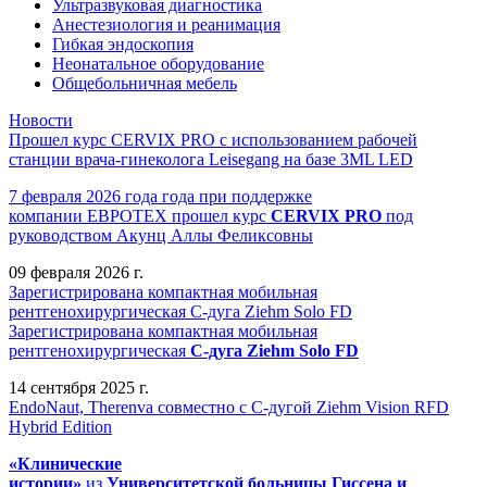
Ультразвуковая диагностика
Анестезиология и реанимация
Гибкая эндоскопия
Неонатальное оборудование
Общебольничная мебель
Новости
Прошел курс CERVIX PRO с использованием рабочей
станции врача-гинеколога Leisegang на базе 3ML LED
7 февраля 2026 года года при поддержке
компании ЕВРОТЕХ
прошел
курс
CERVIX PRO
под
руководством Акунц Аллы Феликсовны
09 февраля 2026 г.
Зарегистрирована компактная мобильная
рентгенохирургическая С-дуга Ziehm Solo FD
Зарегистрирована компактная мобильная
рентгенохирургическая
С-дуга Ziehm Solo FD
14 сентября 2025 г.
EndoNaut, Therenva совместно с С-дугой Ziehm Vision RFD
Hybrid Edition
«Клинические
истории»
из
Университетск
ой
больниц
ы
Гиссена и