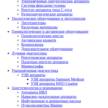
Ультразвуковые хирургические аппараты
Система фиксации головы
Рентген аппараты типа С-дуга
Радиохирургические аппараты
Урологическое оборудование и литотрипсия
Литотрипторы
Расходные материалы
Гинекологическое и акушерское оборудование
Гинекологические кресла
Акушерские кровати
Кольпоскопы
Дополнительное оборудование
Лучевая диагностика
Рентгеновские аппараты
Палатные рентген аппараты
Маммографы
Ультразвуковая диагностика
УЗИ аппараты
УЗИ аппараты Samsung Medison
УЗИ аппараты НПО Сканер
Анестезиология и реанимация
Аппараты ИВЛ
Наркозно-дыхательные аппараты
Инфузионные и шприцевые насосы
Пульсоксиметры Masimo