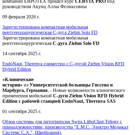
компании ЕВРОТЕХ
прошел
курс
CERVIX PRO
под
руководством Акунц Аллы Феликсовны
09 февраля 2026 г.
Зарегистрирована компактная мобильная
рентгенохирургическая С-дуга Ziehm Solo FD
Зарегистрирована компактная мобильная
рентгенохирургическая
С-дуга Ziehm Solo FD
14 сентября 2025 г.
EndoNaut, Therenva совместно с С-дугой Ziehm Vision RFD
Hybrid Edition
«Клинические
истории»
из
Университетск
ой
больниц
ы
Гиссена и
Марбурга, Германия
, - Новые возможности клинического
применения мобильной
С-дуги Ziehm Vision RFD Hybrid
Edition
с рабочей станцией
EndoNaut, Therenva SAS
01 сентября 2025 г.
Обзор системы для литотрипсии Swiss LithoClast Trilogy с
принадлежностями, производства "Е.М.С. Электро Медикал
Системс С.А.", Швейцария).