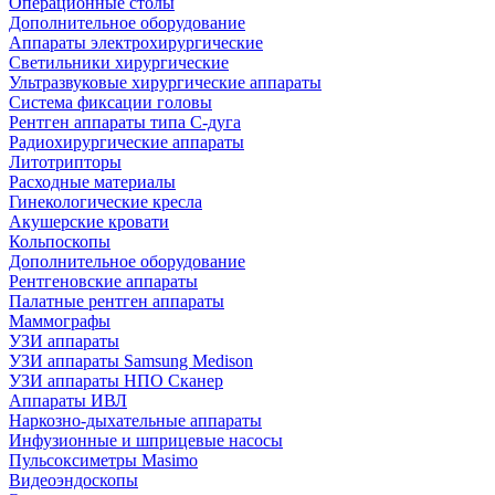
Операционные столы
Дополнительное оборудование
Аппараты электрохирургические
Светильники хирургические
Ультразвуковые хирургические аппараты
Система фиксации головы
Рентген аппараты типа С-дуга
Радиохирургические аппараты
Литотрипторы
Расходные материалы
Гинекологические кресла
Акушерские кровати
Кольпоскопы
Дополнительное оборудование
Рентгеновские аппараты
Палатные рентген аппараты
Маммографы
УЗИ аппараты
УЗИ аппараты Samsung Medison
УЗИ аппараты НПО Сканер
Аппараты ИВЛ
Наркозно-дыхательные аппараты
Инфузионные и шприцевые насосы
Пульсоксиметры Masimo
Видеоэндоскопы