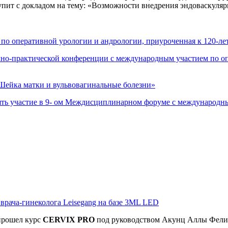
упит с докладом на тему: «Возможности внедрения эндоваскуляр
 по оперативной урологии и андрологии, приуроченная к 120-
чно-практической конференции с международным участием по 
ейка матки и вульвовагинальные болезни»
ть участие в 9- ом Междисциплинарном форуме с международны
рача-гинеколога Leisegang на базе 3ML LED
прошел
курс
CERVIX PRO
под руководством Акунц Аллы Фел