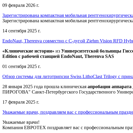
09 февраля 2026 г.
Зарегистрирована компактная мобильная рентгенохирургическа
Зарегистрирована компактная мобильная рентгенохирургическ
14 сентября 2025 г.
EndoNaut, Therenva совместно с С-дугой Ziehm Vision RFD Hybri
«Клинические истории»
из
Университетск
ой
больниц
ы
Гисс
Edition
с рабочей станцией
EndoNaut, Therenva SAS
01 сентября 2025 г.
Обзор системы для литотрипсии Swiss LithoClast Trilogy с пр
28 января 2025 года прошла клиническая
апробация аппарата д
ПИРОГОВА" Санкт-Петербургского Государственного Универс
17 февраля 2025 г.
Уважаемые врачи, поздравляем вас с профессиональным празд
Уважаемые врачи!
Компания ЕВРОТЕХ поздравляет вас с профессиональным празд