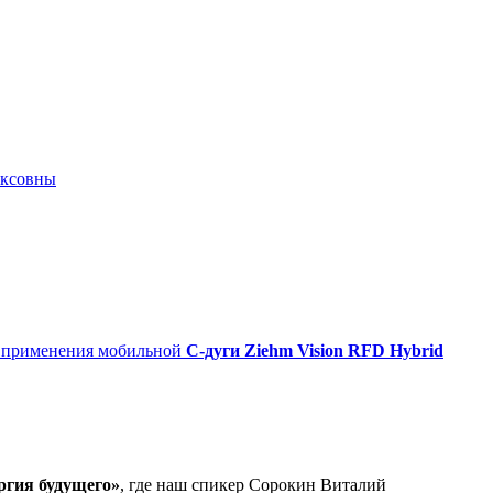
иксовны
о применения мобильной
С-дуги Ziehm Vision RFD Hybrid
ргия будущего»
, где наш спикер Сорокин Виталий