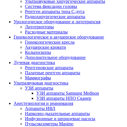
Ультразвуковые хирургические аппараты
Система фиксации головы
Рентген аппараты типа С-дуга
Радиохирургические аппараты
Урологическое оборудование и литотрипсия
Литотрипторы
Расходные материалы
Гинекологическое и акушерское оборудование
Гинекологические кресла
Акушерские кровати
Кольпоскопы
Дополнительное оборудование
Лучевая диагностика
Рентгеновские аппараты
Палатные рентген аппараты
Маммографы
Ультразвуковая диагностика
УЗИ аппараты
УЗИ аппараты Samsung Medison
УЗИ аппараты НПО Сканер
Анестезиология и реанимация
Аппараты ИВЛ
Наркозно-дыхательные аппараты
Инфузионные и шприцевые насосы
Пульсоксиметры Masimo