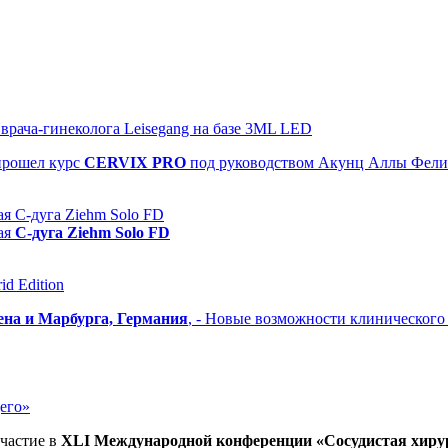
рача-гинеколога Leisegang на базе 3ML LED
прошел
курс
CERVIX PRO
под руководством Акунц Аллы Фел
я С-дуга Ziehm Solo FD
ая
С-дуга Ziehm Solo FD
d Edition
ена и Марбурга, Германия
, - Новые возможности клиническог
его»
частие в
XLI Международной конференции «Сосудистая хиру