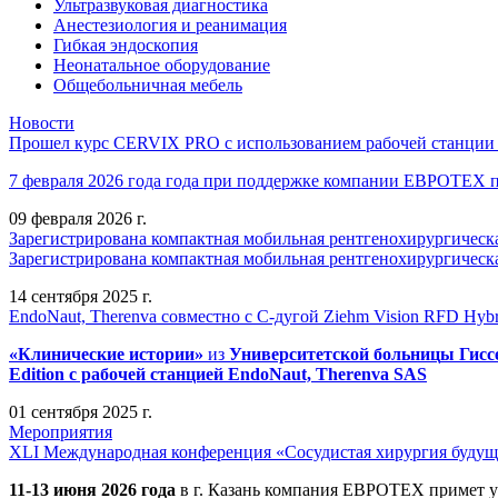
Ультразвуковая диагностика
Анестезиология и реанимация
Гибкая эндоскопия
Неонатальное оборудование
Общебольничная мебель
Новости
Прошел курс CERVIX PRO с использованием рабочей станции в
7 февраля 2026 года года при поддержке компании ЕВРОТЕХ
09 февраля 2026 г.
Зарегистрирована компактная мобильная рентгенохирургическа
Зарегистрирована компактная мобильная рентгенохирургическ
14 сентября 2025 г.
EndoNaut, Therenva совместно с С-дугой Ziehm Vision RFD Hybri
«Клинические истории»
из
Университетск
ой
больниц
ы
Гисс
Edition
с рабочей станцией
EndoNaut, Therenva SAS
01 сентября 2025 г.
Мероприятия
XLI Международная конференция «Сосудистая хирургия будущ
11-13 июня 2026 года
в г. Казань компания ЕВРОТЕХ примет у