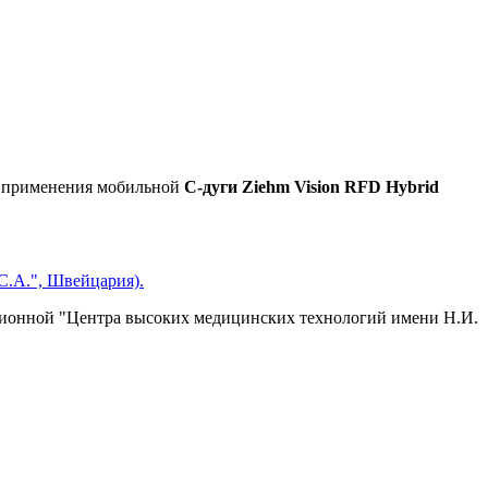
о применения мобильной
С-дуги Ziehm Vision RFD Hybrid
С.А.", Швейцария).
ионной "Центра высоких медицинских технологий имени Н.И.