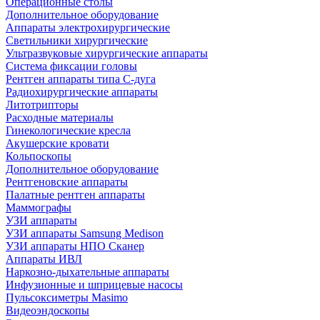
Операционные столы
Дополнительное оборудование
Аппараты электрохирургические
Светильники хирургические
Ультразвуковые хирургические аппараты
Система фиксации головы
Рентген аппараты типа С-дуга
Радиохирургические аппараты
Литотрипторы
Расходные материалы
Гинекологические кресла
Акушерские кровати
Кольпоскопы
Дополнительное оборудование
Рентгеновские аппараты
Палатные рентген аппараты
Маммографы
УЗИ аппараты
УЗИ аппараты Samsung Medison
УЗИ аппараты НПО Сканер
Аппараты ИВЛ
Наркозно-дыхательные аппараты
Инфузионные и шприцевые насосы
Пульсоксиметры Masimo
Видеоэндоскопы