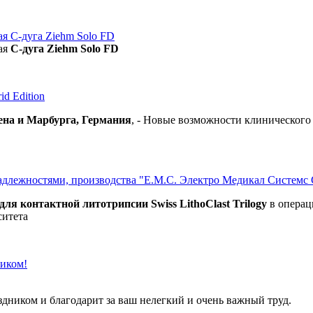
я С-дуга Ziehm Solo FD
ая
С-дуга Ziehm Solo FD
d Edition
ена и Марбурга, Германия
, - Новые возможности клиническог
инадлежностями, производства "Е.М.С. Электро Медикал Системс 
ля контактной литотрипсии Swiss LithoClast Trilogy
в операц
итета
ником!
ником и благодарит за ваш нелегкий и очень важный труд.