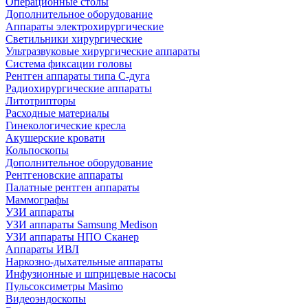
Операционные столы
Дополнительное оборудование
Аппараты электрохирургические
Светильники хирургические
Ультразвуковые хирургические аппараты
Система фиксации головы
Рентген аппараты типа С-дуга
Радиохирургические аппараты
Литотрипторы
Расходные материалы
Гинекологические кресла
Акушерские кровати
Кольпоскопы
Дополнительное оборудование
Рентгеновские аппараты
Палатные рентген аппараты
Маммографы
УЗИ аппараты
УЗИ аппараты Samsung Medison
УЗИ аппараты НПО Сканер
Аппараты ИВЛ
Наркозно-дыхательные аппараты
Инфузионные и шприцевые насосы
Пульсоксиметры Masimo
Видеоэндоскопы