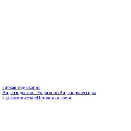
Гибкая эндоскопия
Видеоэндоскопы
Эндоскопы
Видеопроцессоры
эндоскопические
Источники света