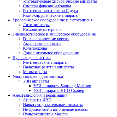
Ультразвуковые хирургические аппараты
Система фиксации головы
Рентген аппараты типа С-дуга
Радиохирургические аппараты
Урологическое оборудование и литотрипсия
Литотрипторы
Расходные материалы
Гинекологическое и акушерское оборудование
Гинекологические кресла
Акушерские кровати
Кольпоскопы
Дополнительное оборудование
Лучевая диагностика
Рентгеновские аппараты
Палатные рентген аппараты
Маммографы
Ультразвуковая диагностика
УЗИ аппараты
УЗИ аппараты Samsung Medison
УЗИ аппараты НПО Сканер
Анестезиология и реанимация
Аппараты ИВЛ
Наркозно-дыхательные аппараты
Инфузионные и шприцевые насосы
Пульсоксиметры Masimo