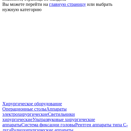
Вы можете перейти на
главную страницу
или выбрать
нужную категорию
Хирургическое оборудование
Операционные столы
Аппараты
электрохирургические
Светильники
хирургические
Ультразвуковые хирургические
аппараты
Система фиксации головы
Рентген аппараты типа С-
дуга
Радиохирургические аппараты