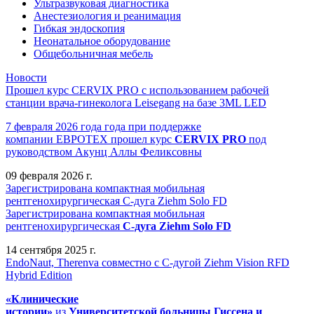
Ультразвуковая диагностика
Анестезиология и реанимация
Гибкая эндоскопия
Неонатальное оборудование
Общебольничная мебель
Новости
Прошел курс CERVIX PRO с использованием рабочей
станции врача-гинеколога Leisegang на базе 3ML LED
7 февраля 2026 года года при поддержке
компании ЕВРОТЕХ
прошел
курс
CERVIX PRO
под
руководством Акунц Аллы Феликсовны
09 февраля 2026 г.
Зарегистрирована компактная мобильная
рентгенохирургическая С-дуга Ziehm Solo FD
Зарегистрирована компактная мобильная
рентгенохирургическая
С-дуга Ziehm Solo FD
14 сентября 2025 г.
EndoNaut, Therenva совместно с С-дугой Ziehm Vision RFD
Hybrid Edition
«Клинические
истории»
из
Университетск
ой
больниц
ы
Гиссена и