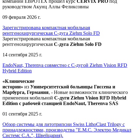
компании ЕВРОТЕХ
прошел
курс
CERVIX PRO
под
руководством Акунц Аллы Феликсовны
09 февраля 2026 г.
Зарегистрирована компактная мобильная
рентгенохирургическая С-дуга Ziehm Solo FD
Зарегистрирована компактная мобильная
рентгенохирургическая
С-дуга Ziehm Solo FD
14 сентября 2025 г.
EndoNaut, Therenva совместно с С-дугой Ziehm Vision RFD
Hybrid Edition
«Клинические
истории»
из
Университетск
ой
больниц
ы
Гиссена и
Марбурга, Германия
, - Новые возможности клинического
применения мобильной
С-дуги Ziehm Vision RFD Hybrid
Edition
с рабочей станцией
EndoNaut, Therenva SAS
01 сентября 2025 г.
Обзор системы для литотрипсии Swiss LithoClast Trilogy с
принадлежностями, производства "Е.М.С. Электро Медикал
Системс С.А.", Швейцария).