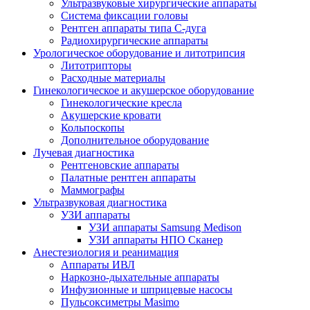
Ультразвуковые хирургические аппараты
Система фиксации головы
Рентген аппараты типа С-дуга
Радиохирургические аппараты
Урологическое оборудование и литотрипсия
Литотрипторы
Расходные материалы
Гинекологическое и акушерское оборудование
Гинекологические кресла
Акушерские кровати
Кольпоскопы
Дополнительное оборудование
Лучевая диагностика
Рентгеновские аппараты
Палатные рентген аппараты
Маммографы
Ультразвуковая диагностика
УЗИ аппараты
УЗИ аппараты Samsung Medison
УЗИ аппараты НПО Сканер
Анестезиология и реанимация
Аппараты ИВЛ
Наркозно-дыхательные аппараты
Инфузионные и шприцевые насосы
Пульсоксиметры Masimo