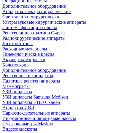
Операционные столы
Дополнительное оборудование
Аппараты электрохирургические
Светильники хирургические
Ультразвуковые хирургические аппараты
Система фиксации головы
Рентген аппараты типа С-дуга
Радиохирургические аппараты
Литотрипторы
Расходные материалы
Гинекологические кресла
Акушерские кровати
Кольпоскопы
Дополнительное оборудование
Рентгеновские аппараты
Палатные рентген аппараты
Маммографы
УЗИ аппараты
УЗИ аппараты Samsung Medison
УЗИ аппараты НПО Сканер
Аппараты ИВЛ
Наркозно-дыхательные аппараты
Инфузионные и шприцевые насосы
Пульсоксиметры Masimo
Видеоэндоскопы