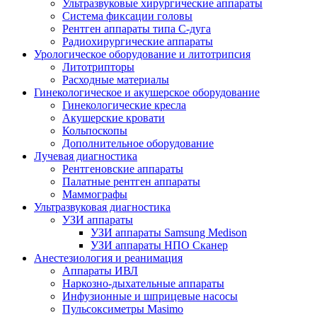
Ультразвуковые хирургические аппараты
Система фиксации головы
Рентген аппараты типа С-дуга
Радиохирургические аппараты
Урологическое оборудование и литотрипсия
Литотрипторы
Расходные материалы
Гинекологическое и акушерское оборудование
Гинекологические кресла
Акушерские кровати
Кольпоскопы
Дополнительное оборудование
Лучевая диагностика
Рентгеновские аппараты
Палатные рентген аппараты
Маммографы
Ультразвуковая диагностика
УЗИ аппараты
УЗИ аппараты Samsung Medison
УЗИ аппараты НПО Сканер
Анестезиология и реанимация
Аппараты ИВЛ
Наркозно-дыхательные аппараты
Инфузионные и шприцевые насосы
Пульсоксиметры Masimo