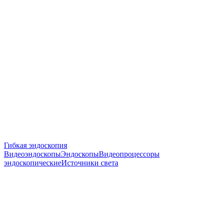
Гибкая эндоскопия
Видеоэндоскопы
Эндоскопы
Видеопроцессоры
эндоскопические
Источники света