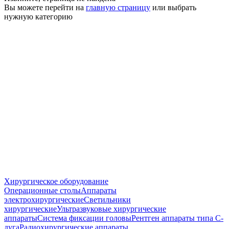
Вы можете перейти на
главную страницу
или выбрать
нужную категорию
Хирургическое оборудование
Операционные столы
Аппараты
электрохирургические
Светильники
хирургические
Ультразвуковые хирургические
аппараты
Система фиксации головы
Рентген аппараты типа С-
дуга
Радиохирургические аппараты