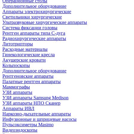
Операционные столы
Дополнительное оборудование
Аппараты электрохирургические
Светильники хирургические
Ультразвуковые хирургические аппараты
Система фиксации головы
Рентген аппараты типа С-дуга
Радиохирургические аппараты
Литотрипторы
Расходные материалы
Гинекологические кресла
Акушерские кровати
Кольпоскопы
Дополнительное оборудование
Рентгеновские аппараты
Палатные рентген аппараты
Маммографы
УЗИ аппараты
УЗИ аппараты Samsung Medison
УЗИ аппараты НПО Сканер
Аппараты ИВЛ
Наркозно-дыхательные аппараты
Инфузионные и шприцевые насосы
Пульсоксиметры Masimo
Видеоэндоскопы