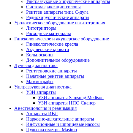
Ультразвуковые хирургические аппараты
Система фиксации головы
Рентген аппараты типа С-дуга
Радиохирургические аппараты
Урологическое оборудование и литотрипсия
Литотрипторы
Расходные материалы
Гинекологическое и акушерское оборудование
Гинекологические кресла
Акушерские кровати
Кольпоскопы
Дополнительное оборудование
Лучевая диагностика
Рентгеновские аппараты
Палатные рентген аппараты
Маммографы
Ультразвуковая диагностика
УЗИ аппараты
УЗИ аппараты Samsung Medison
УЗИ аппараты НПО Сканер
Анестезиология и реанимация
Аппараты ИВЛ
Наркозно-дыхательные аппараты
Инфузионные и шприцевые насосы
Пульсоксиметры Masimo