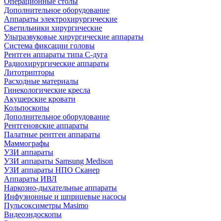
Операционные столы
Дополнительное оборудование
Аппараты электрохирургические
Светильники хирургические
Ультразвуковые хирургические аппараты
Система фиксации головы
Рентген аппараты типа С-дуга
Радиохирургические аппараты
Литотрипторы
Расходные материалы
Гинекологические кресла
Акушерские кровати
Кольпоскопы
Дополнительное оборудование
Рентгеновские аппараты
Палатные рентген аппараты
Маммографы
УЗИ аппараты
УЗИ аппараты Samsung Medison
УЗИ аппараты НПО Сканер
Аппараты ИВЛ
Наркозно-дыхательные аппараты
Инфузионные и шприцевые насосы
Пульсоксиметры Masimo
Видеоэндоскопы