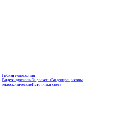
Гибкая эндоскопия
Видеоэндоскопы
Эндоскопы
Видеопроцессоры
эндоскопические
Источники света