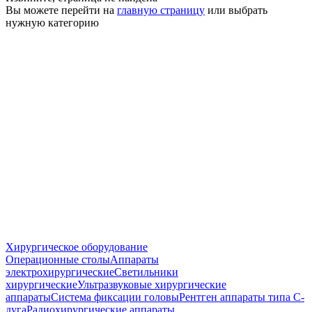
Вы можете перейти на
главную страницу
или выбрать
нужную категорию
Хирургическое оборудование
Операционные столы
Аппараты
электрохирургические
Светильники
хирургические
Ультразвуковые хирургические
аппараты
Система фиксации головы
Рентген аппараты типа С-
дуга
Радиохирургические аппараты