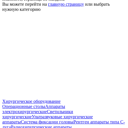
Вы можете перейти на
главную страницу
или выбрать
нужную категорию
Хирургическое оборудование
Операционные столы
Аппараты
электрохирургические
Светильники
хирургические
Ультразвуковые хирургические
аппараты
Система фиксации головы
Рентген аппараты типа С-
дуга
Радиохирургические аппараты