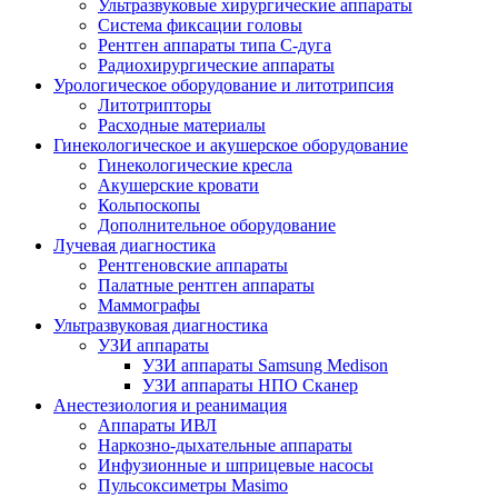
Ультразвуковые хирургические аппараты
Система фиксации головы
Рентген аппараты типа С-дуга
Радиохирургические аппараты
Урологическое оборудование и литотрипсия
Литотрипторы
Расходные материалы
Гинекологическое и акушерское оборудование
Гинекологические кресла
Акушерские кровати
Кольпоскопы
Дополнительное оборудование
Лучевая диагностика
Рентгеновские аппараты
Палатные рентген аппараты
Маммографы
Ультразвуковая диагностика
УЗИ аппараты
УЗИ аппараты Samsung Medison
УЗИ аппараты НПО Сканер
Анестезиология и реанимация
Аппараты ИВЛ
Наркозно-дыхательные аппараты
Инфузионные и шприцевые насосы
Пульсоксиметры Masimo