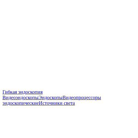
Гибкая эндоскопия
Видеоэндоскопы
Эндоскопы
Видеопроцессоры
эндоскопические
Источники света