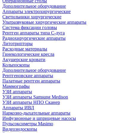
Операционные столы
Дополнительное оборудование
Аппараты электрохирургические
Светильники хирургические
Ультразвуковые хирургические аппараты
Система фиксации головы
Рентген аппараты типа С-дуга
Радиохирургические аппараты
Литотрипторы
Расходные материалы
Гинекологические кресла
Акушерские кровати
Кольпоскопы
Дополнительное оборудование
Рентгеновские аппараты
Палатные рентген аппараты
Маммографы
УЗИ аппараты
УЗИ аппараты Samsung Medison
УЗИ аппараты НПО Сканер
Аппараты ИВЛ
Наркозно-дыхательные аппараты
Инфузионные и шприцевые насосы
Пульсоксиметры Masimo
Видеоэндоскопы